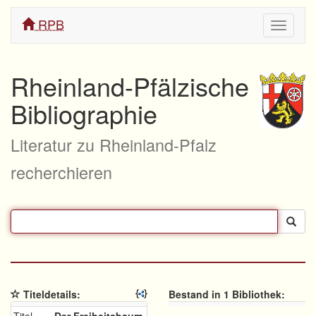
RPB
Navigati
ein/aus
Rheinland-Pfälzische
Bibliographie
Literatur zu Rheinland-Pfalz
recherchieren
Titeldetails:
Bestand in 1 Bibliothek: