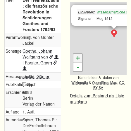
Titel
Der Freiheitsbaum
: die französische
Revolution in
Bibliothek:
Wissenschaftliche Sta
Schilderungen
Signatur:
Mog 1512
Goethes und
Forsters 1792/93
Verantwortlich
hrsg. von Günter
Jäckel
Sonstige
Goethe, Johann
Wolfgang von
+
|
Forster, Georg
-
Herausgeber/in
Jäckel, Günter
Kartenbilder & -daten von
Wikimedia
&
OpenStreetMap
,
CC-
Publikationstyp
Buch
BY-SA
Erschienen
1983
Details zum Bestand als Liste
Berlin
anzeigen
Verlag der Nation
Auflage
1. Aufl.
Anmerkungen
Saine, Thomas P. :
DerFreiheitsbaum