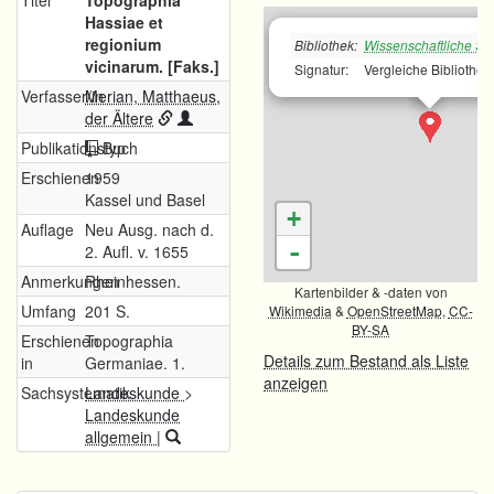
Titel
Topographia
Hassiae et
regionium
Bibliothek:
Wissenschaftliche Sta
vicinarum. [Faks.]
Signatur:
Vergleiche Bibliothek
Verfasser/in
Merian, Matthaeus,
der Ältere
Publikationstyp
Buch
Erschienen
1959
Kassel und Basel
+
Auflage
Neu Ausg. nach d.
-
2. Aufl. v. 1655
Anmerkungen
Rheinhessen.
Kartenbilder & -daten von
Umfang
201 S.
Wikimedia
&
OpenStreetMap
,
CC-
BY-SA
Erschienen
Topographia
Details zum Bestand als Liste
in
Germaniae. 1.
anzeigen
Sachsystematik
Landeskunde
>
Landeskunde
allgemein
|