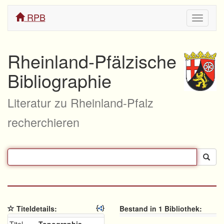
RPB
Navigati
ein/aus
Rheinland-Pfälzische
Bibliographie
Literatur zu Rheinland-Pfalz
recherchieren
Titeldetails:
Bestand in 1 Bibliothek: