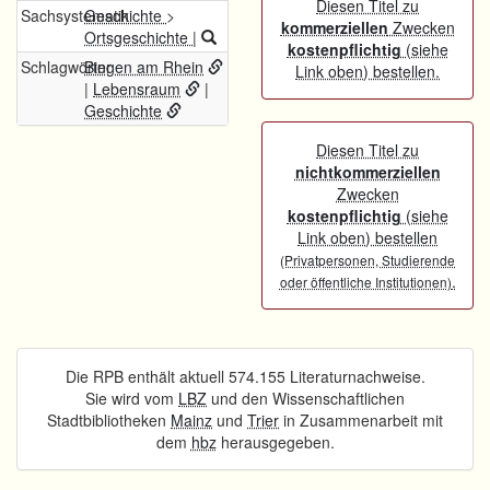
Diesen Titel zu
Sachsystematik
Geschichte
>
kommerziellen
Zwecken
Ortsgeschichte
|
kostenpflichtig
(siehe
Schlagwörter
Bingen am Rhein
Link oben) bestellen.
|
Lebensraum
|
Geschichte
Diesen Titel zu
nichtkommerziellen
Zwecken
kostenpflichtig
(siehe
Link oben) bestellen
(Privatpersonen, Studierende
.
oder öffentliche Institutionen)
Die RPB enthält aktuell 574.155 Literaturnachweise.
Sie wird vom
LBZ
und den Wissenschaftlichen
Stadtbibliotheken
Mainz
und
Trier
in Zusammenarbeit mit
dem
hbz
herausgegeben.