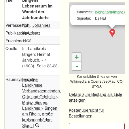
Titel
Bingens
Lebensraum im
Wandel der
Bibliothek:
Wissenschaftliche Sta
Jahrhunderte
Signatur:
Dz HEI
Verfasser/in
Kohl, Johannes
Publikationstyp
Aufsatz
Erschienen
1962
Quelle
In: Landkreis
Bingen: Heimat-
+
Jahrbuch. - 7
-
(1963), Seite 23-28.
-
Kartenbilder & -daten von
Raumsystematik
Einzelne
Wikimedia
&
OpenStreetMap
,
CC-
Landkreise,
BY-SA
Verbandsgemeinden,
Details zum Bestand als Liste
Orte und Ortsteile
>
anzeigen
Mainz-Bingen,
Landkreis
>
Bingen
Kostenübersicht für
am Rhein, große
Bestellungen
kreisangehörige
Stadt
|