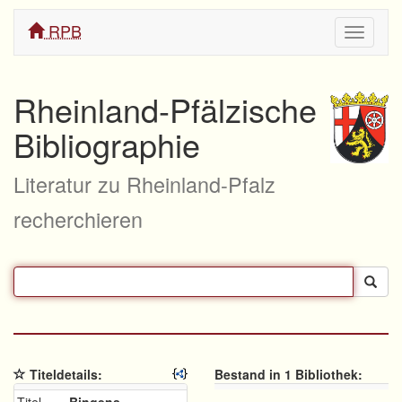
RPB
Navigati
ein/aus
Rheinland-Pfälzische
Bibliographie
Literatur zu Rheinland-Pfalz
recherchieren
Titeldetails:
Bestand in 1 Bibliothek: