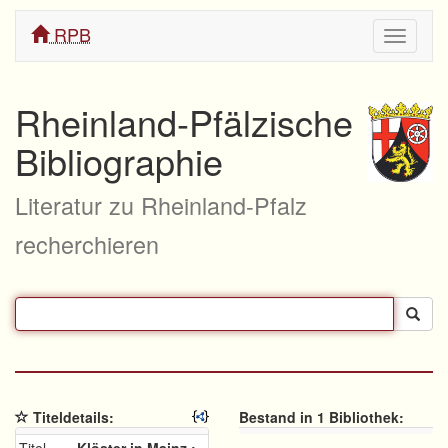
RPB
Navigati
ein/aus
Rheinland-Pfälzische
Bibliographie
Literatur zu Rheinland-Pfalz
recherchieren
Titeldetails:
Bestand in 1 Bibliothek: