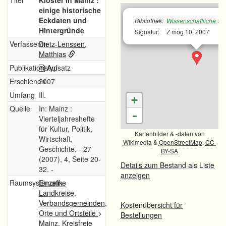
Titel
Klöster in Mainz :
einige historische
Eckdaten und
Bibliothek:
Wissenschaftliche Sta
Hintergründe
Signatur:
Z mog 10, 2007
Verfasser/in
Dietz-Lenssen,
Matthias
Publikationstyp
Aufsatz
Erschienen
2007
Umfang
Ill.
+
Quelle
In: Mainz :
-
Vierteljahreshefte
für Kultur, Politik,
Kartenbilder & -daten von
Wirtschaft,
Wikimedia
&
OpenStreetMap
,
CC-
Geschichte. - 27
BY-SA
(2007), 4, Seite 20-
Details zum Bestand als Liste
32. -
anzeigen
Raumsystematik
Einzelne
Landkreise,
Verbandsgemeinden,
Kostenübersicht für
Orte und Ortsteile
>
Bestellungen
Mainz, Kreisfreie