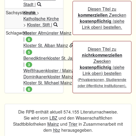
Stadt
|
Diesen Titel zu
Sachsystematik
Kirche
>
kommerziellen
Zwecken
Katholische Kirche
kostenpflichtig
(siehe
>
Kloster. Stift
|
Link oben) bestellen.
Schlagwörter
Kloster Altmünster Mainz
|
6
Kloster St. Alban Mainz
Diesen Titel zu
|
5
nichtkommerziellen
Benediktinerkloster St. Jakob (Mainz)
Zwecken
|
3
kostenpflichtig
(siehe
Weißfrauenkloster / Mainz
Link oben) bestellen
Dominikanerkloster Mainz
(Privatpersonen, Studierende
Kloster St. Michael Mainz
.
oder öffentliche Institutionen)
|
6
Die RPB enthält aktuell 574.155 Literaturnachweise.
Sie wird vom
LBZ
und den Wissenschaftlichen
Stadtbibliotheken
Mainz
und
Trier
in Zusammenarbeit mit
dem
hbz
herausgegeben.