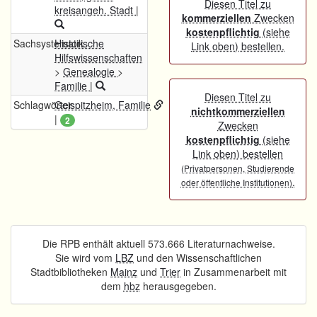
Diesen Titel zu
kreisangeh. Stadt
|
kommerziellen
Zwecken
kostenpflichtig
(siehe
Sachsystematik
Historische
Link oben) bestellen.
Hilfswissenschaften
>
Genealogie
>
Familie
|
Diesen Titel zu
Schlagwörter
Geispitzheim, Familie
nichtkommerziellen
|
2
Zwecken
kostenpflichtig
(siehe
Link oben) bestellen
(Privatpersonen, Studierende
.
oder öffentliche Institutionen)
Die RPB enthält aktuell 573.666 Literaturnachweise.
Sie wird vom
LBZ
und den Wissenschaftlichen
Stadtbibliotheken
Mainz
und
Trier
in Zusammenarbeit mit
dem
hbz
herausgegeben.