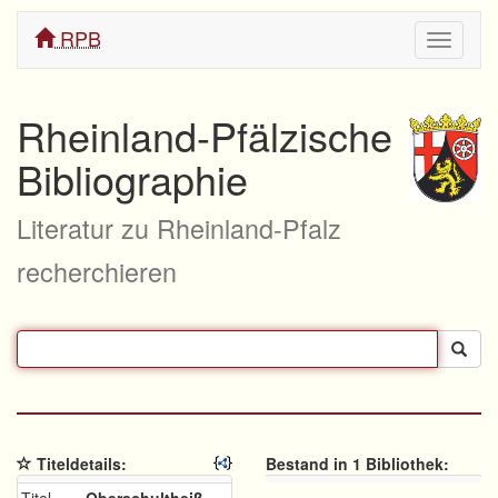
RPB
Navigati
ein/aus
Rheinland-Pfälzische
Bibliographie
Literatur zu Rheinland-Pfalz
recherchieren
Titeldetails:
Bestand in 1 Bibliothek: