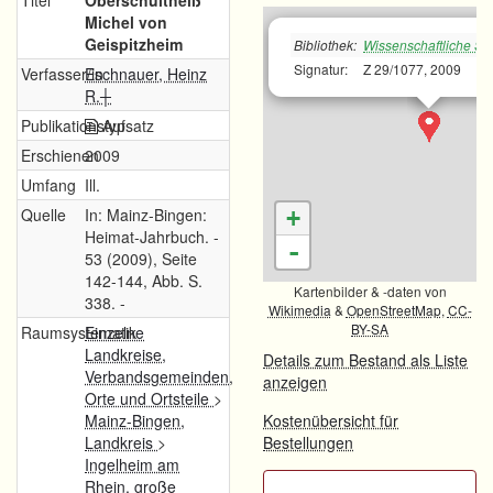
Titel
Oberschultheiß
Michel von
Geispitzheim
Bibliothek:
Wissenschaftliche Sta
Signatur:
Z 29/1077, 2009
Verfasser/in
Eschnauer, Heinz
R.┼
Publikationstyp
Aufsatz
Erschienen
2009
Umfang
Ill.
Quelle
In: Mainz-Bingen:
+
Heimat-Jahrbuch. -
-
53 (2009), Seite
142-144, Abb. S.
Kartenbilder & -daten von
338. -
Wikimedia
&
OpenStreetMap
,
CC-
BY-SA
Raumsystematik
Einzelne
Landkreise,
Details zum Bestand als Liste
Verbandsgemeinden,
anzeigen
Orte und Ortsteile
>
Mainz-Bingen,
Kostenübersicht für
Landkreis
>
Bestellungen
Ingelheim am
Rhein, große