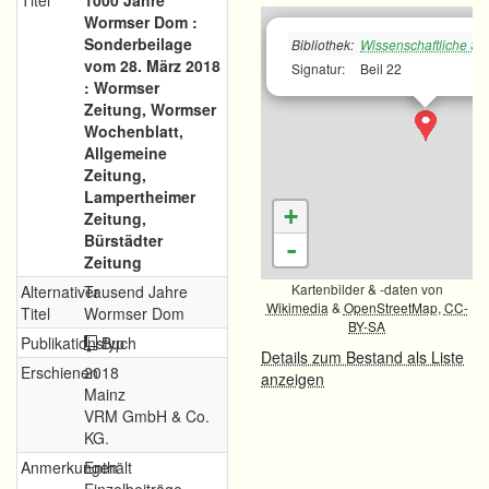
Titel
1000 Jahre
Wormser Dom :
Sonderbeilage
Bibliothek:
Wissenschaftliche Sta
vom 28. März 2018
Signatur:
Beil 22
: Wormser
Zeitung, Wormser
Wochenblatt,
Allgemeine
Zeitung,
Lampertheimer
+
Zeitung,
Bürstädter
-
Zeitung
Kartenbilder & -daten von
Alternativer
Tausend Jahre
Wikimedia
&
OpenStreetMap
,
CC-
Titel
Wormser Dom
BY-SA
Publikationstyp
Buch
Details zum Bestand als Liste
Erschienen
2018
anzeigen
Mainz
VRM GmbH & Co.
KG.
Anmerkungen
Enthält