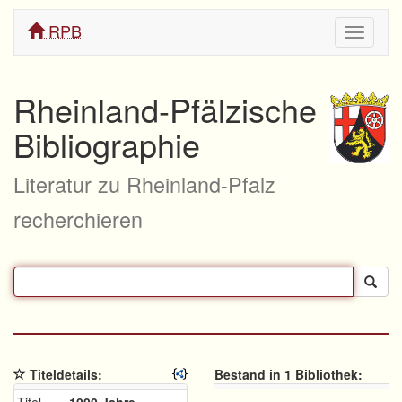
RPB
Navigati
ein/aus
Rheinland-Pfälzische
Bibliographie
Literatur zu Rheinland-Pfalz
recherchieren
Titeldetails:
Bestand in 1 Bibliothek: