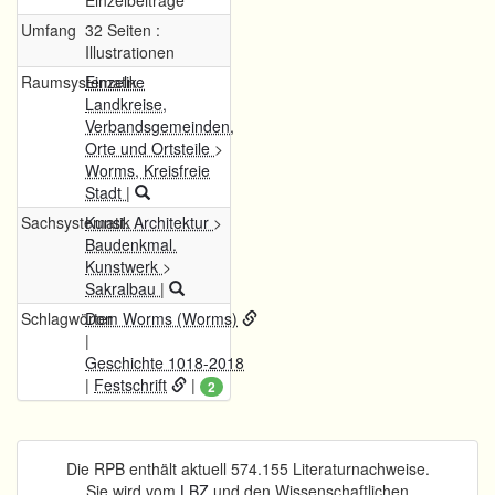
Einzelbeiträge
Umfang
32 Seiten :
Illustrationen
Raumsystematik
Einzelne
Landkreise,
Verbandsgemeinden,
Orte und Ortsteile
>
Worms, Kreisfreie
Stadt
|
Sachsystematik
Kunst. Architektur
>
Baudenkmal.
Kunstwerk
>
Sakralbau
|
Schlagwörter
Dom Worms (Worms)
|
Geschichte 1018-2018
|
Festschrift
|
2
Die RPB enthält aktuell 574.155 Literaturnachweise.
Sie wird vom
LBZ
und den Wissenschaftlichen