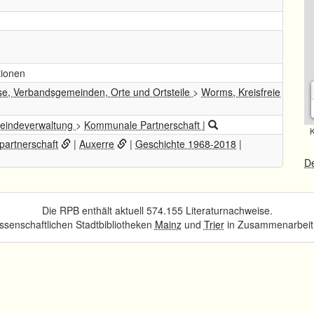
ationen
se, Verbandsgemeinden, Orte und Ortsteile
>
Worms, Kreisfreie
indeverwaltung
>
Kommunale Partnerschaft
|
K
partnerschaft
|
Auxerre
|
Geschichte 1968-2018
|
De
Die RPB enthält aktuell 574.155 Literaturnachweise.
senschaftlichen Stadtbibliotheken
Mainz
und
Trier
in Zusammenarbeit