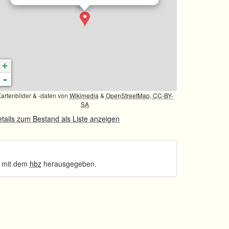
+
-
artenbilder & -daten von
Wikimedia
&
OpenStreetMap
,
CC-BY-
SA
tails zum Bestand als Liste anzeigen
 mit dem
hbz
herausgegeben.