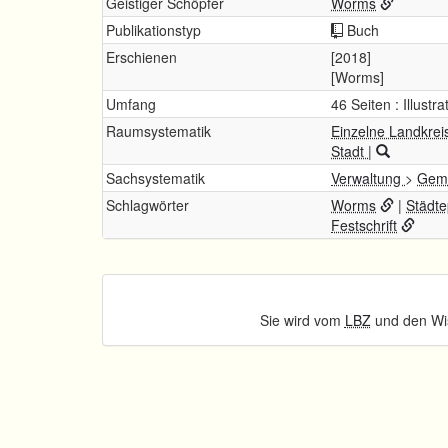
Geistiger Schöpfer
Worms
Publikationstyp
Buch
Erschienen
[2018]
[Worms]
Umfang
46 Seiten : Illustr
Raumsystematik
Einzelne Landkrei
Stadt
|
Sachsystematik
Verwaltung
>
Geme
Schlagwörter
Worms
|
Städte
Festschrift
Sie wird vom
LBZ
und den Wis