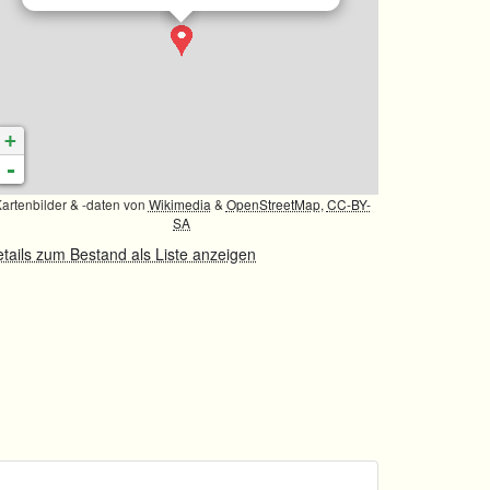
+
-
artenbilder & -daten von
Wikimedia
&
OpenStreetMap
,
CC-BY-
SA
tails zum Bestand als Liste anzeigen