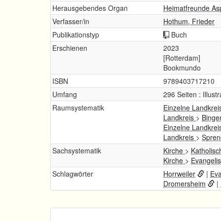
Herausgebendes Organ
Heimatfreunde Asp
Verfasser/in
Hothum, Frieder
Publikationstyp
Buch
Erschienen
2023
[Rotterdam]
Bookmundo
ISBN
9789403717210
Umfang
296 Seiten : Illust
Raumsystematik
Einzelne Landkrei
Landkreis
>
Binge
Einzelne Landkrei
Landkreis
>
Spren
Sachsystematik
Kirche
>
Katholisc
Kirche
>
Evangeli
Schlagwörter
Horrweiler
|
Eva
Dromersheim
|