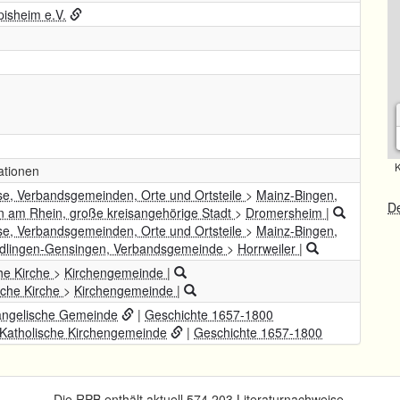
isheim e.V.
K
rationen
se, Verbandsgemeinden, Orte und Ortsteile
>
Mainz-Bingen,
De
n am Rhein, große kreisangehörige Stadt
>
Dromersheim
|
se, Verbandsgemeinden, Orte und Ortsteile
>
Mainz-Bingen,
dlingen-Gensingen, Verbandsgemeinde
>
Horrweiler
|
he Kirche
>
Kirchengemeinde
|
sche Kirche
>
Kirchengemeinde
|
ngelische Gemeinde
|
Geschichte 1657-1800
Katholische Kirchengemeinde
|
Geschichte 1657-1800
Die RPB enthält aktuell 574.203 Literaturnachweise.