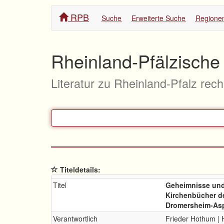
RPB
Suche
Erweiterte Suche
Regione
Rheinland-Pfälzische 
Literatur zu Rheinland-Pfalz rec
Titeldetails:
Titel
Geheimnisse und
Kirchenbücher de
Dromersheim-Aspi
Verantwortlich
Frieder Hothum | 