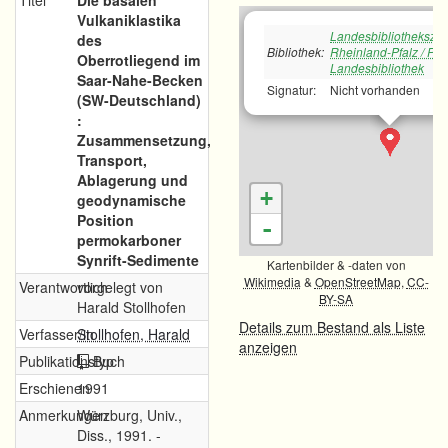
Titel
Die basalen
Vulkaniklastika
Landesbibliotheksze
des
Bibliothek:
Rheinland-Pfalz / Pfä
Oberrotliegend im
Landesbibliothek
Saar-Nahe-Becken
Signatur:
Nicht vorhanden
(SW-Deutschland)
:
Zusammensetzung,
Transport,
Ablagerung und
+
geodynamische
Position
-
permokarboner
Synrift-Sedimente
Kartenbilder & -daten von
Wikimedia
&
OpenStreetMap
,
CC-
Verantwortlich
vorgelegt von
BY-SA
Harald Stollhofen
Details zum Bestand als Liste
Verfasser/in
Stollhofen, Harald
anzeigen
Publikationstyp
Buch
Erschienen
1991
Anmerkungen
Würzburg, Univ.,
Diss., 1991. -