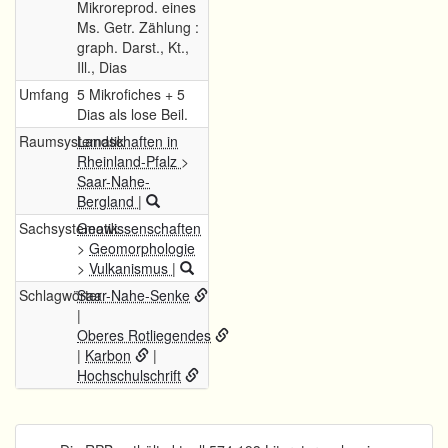
Mikroreprod. eines
Ms. Getr. Zählung :
graph. Darst., Kt.,
Ill., Dias
Umfang
5 Mikrofiches + 5
Dias als lose Beil.
Raumsystematik
Landschaften in
Rheinland-Pfalz
>
Saar-Nahe-
Bergland
|
Sachsystematik
Geowissenschaften
>
Geomorphologie
>
Vulkanismus
|
Schlagwörter
Saar-Nahe-Senke
|
Oberes Rotliegendes
|
Karbon
|
Hochschulschrift