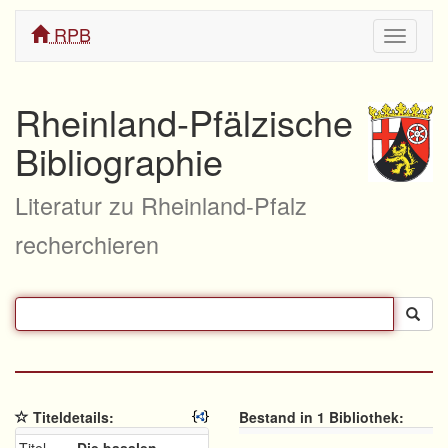
RPB
Navigati
ein/aus
Rheinland-Pfälzische
Bibliographie
Literatur zu Rheinland-Pfalz
recherchieren
Titeldetails:
Bestand in 1 Bibliothek: