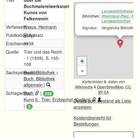
Titel
Über die
Buchmalereiwerkstatt
Landesbibliotheksze
Kunos von
Bibliothek:
Rheinland-Pfalz / Pfä
Falkenstein
Landesbibliothek
Verfasser/in
Knaus, Hermann
Signatur:
Vergleiche Bibliothek
Publikationstyp
Aufsatz
Erschienen
1939
Quelle
Trier und das Reich.
- 1 (1939), S. 105-
+
108
-
Sachsystematik
Buch. Bibliothek
>
Buch. Bibliothek
Kartenbilder & -daten von
allgemein
|
Wikimedia
&
OpenStreetMap
,
CC-
BY-SA
Schlagwörter
Buch
|
539
Kuno II., Trier, Erzbischof, Kurfürst
Details zum Bestand als Liste
|
2
anzeigen
Kostenübersicht für
Bestellungen