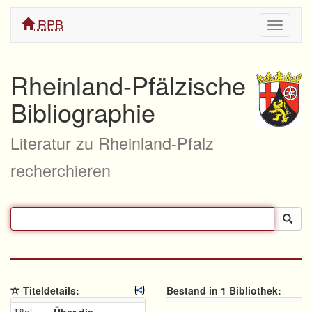
RPB
Navigati
ein/aus
Rheinland-Pfälzische
Bibliographie
Literatur zu Rheinland-Pfalz
recherchieren
Titeldetails:
Bestand in 1 Bibliothek: