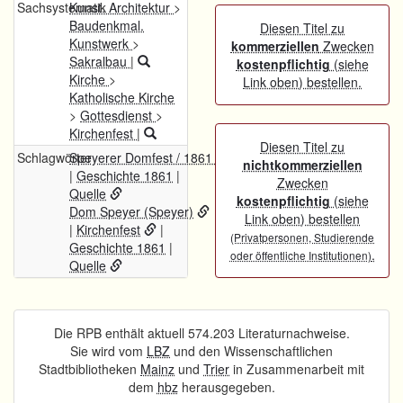
Sachsystematik
Kunst. Architektur
>
Baudenkmal.
Diesen Titel zu
Kunstwerk
>
kommerziellen
Zwecken
Sakralbau
|
kostenpflichtig
(siehe
Kirche
>
Link oben) bestellen.
Katholische Kirche
>
Gottesdienst
>
Kirchenfest
|
Diesen Titel zu
Schlagwörter
Speyerer Domfest / 1861 / Speyer
nichtkommerziellen
|
Geschichte 1861
|
Zwecken
Quelle
kostenpflichtig
(siehe
Dom Speyer (Speyer)
Link oben) bestellen
|
Kirchenfest
|
(Privatpersonen, Studierende
Geschichte 1861
|
.
oder öffentliche Institutionen)
Quelle
Die RPB enthält aktuell 574.203 Literaturnachweise.
Sie wird vom
LBZ
und den Wissenschaftlichen
Stadtbibliotheken
Mainz
und
Trier
in Zusammenarbeit mit
dem
hbz
herausgegeben.