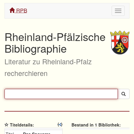
RPB
Navigati
ein/aus
Rheinland-Pfälzische
Bibliographie
Literatur zu Rheinland-Pfalz
recherchieren
Titeldetails:
Bestand in 1 Bibliothek: