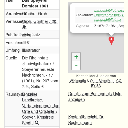
Titel
Das Speyerer
Domfest 1861
Landesbibliotheksze
Verantwortlich
Günther Groh
Bibliothek:
Rheinland-Pfalz / Pfä
Landesbibliothek
Verfasser/in
Groh, Günther / 20.
Signatur:
Z 187/17.1961, Sept.
Jh.
Publikationstyp
Aufsatz
Erschienen
1961
Umfang
Illustration
+
Quelle
Die Rheinpfalz
<Ludwigshafen> /
-
Speyerer neueste
Nachrichten. - 17
Kartenbilder & -daten von
(1961), Nr. 207 vom
Wikimedia
&
OpenStreetMap
,
CC-
BY-SA
7.9., Seite 6
Details zum Bestand als Liste
Raumsystematik
Einzelne
anzeigen
Landkreise,
Verbandsgemeinden,
Orte und Ortsteile
>
Kostenübersicht für
Speyer, Kreisfreie
Bestellungen
Stadt
|