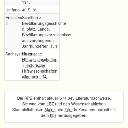
194.
Umfang
40 S. 8°
Erschienen
Schriften z.
in
Bevölkerungsgeschichte
d. pfälz. Lande.
Bevölkerungsverzeichnisse
aus vergangenen
Jahrhunderten. F. 1
Sachsystematik
Historische
Hilfswissenschaften
>
Historische
Hilfswissenschaften
allgemein
|
Die RPB enthält aktuell 574.043 Literaturnachweise.
Sie wird vom
LBZ
und den Wissenschaftlichen
Stadtbibliotheken
Mainz
und
Trier
in Zusammenarbeit mit
dem
hbz
herausgegeben.