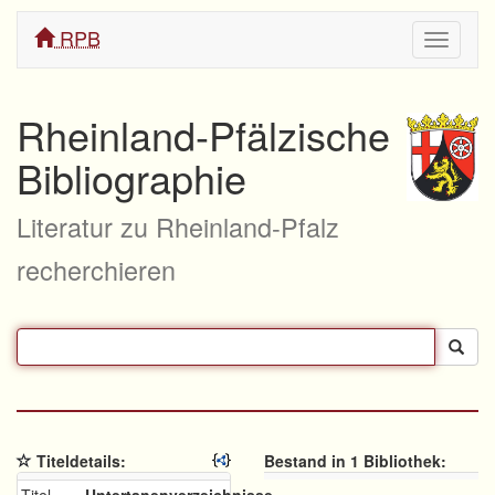
RPB
Navigati
ein/aus
Rheinland-Pfälzische
Bibliographie
Literatur zu Rheinland-Pfalz
recherchieren
Titeldetails:
Bestand in 1 Bibliothek: