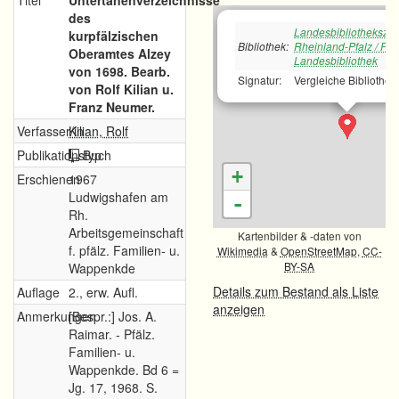
Titel
Untertanenverzeichnisse
des
Landesbibliotheksze
kurpfälzischen
Bibliothek:
Rheinland-Pfalz / Pfä
Oberamtes Alzey
Landesbibliothek
von 1698. Bearb.
Signatur:
Vergleiche Bibliothek
von Rolf Kilian u.
Franz Neumer.
Verfasser/in
Kilian, Rolf
Publikationstyp
Buch
+
Erschienen
1967
Ludwigshafen am
-
Rh.
Arbeitsgemeinschaft
Kartenbilder & -daten von
f. pfälz. Familien- u.
Wikimedia
&
OpenStreetMap
,
CC-
BY-SA
Wappenkde
Details zum Bestand als Liste
Auflage
2., erw. Aufl.
anzeigen
Anmerkungen
[Bespr.:] Jos. A.
Raimar. - Pfälz.
Familien- u.
Wappenkde. Bd 6 =
Jg. 17, 1968. S.