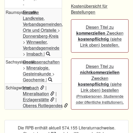
-
Kostenübersicht für
Bestellungen
Raumsystematik
Einzelne
Landkreise,
Verbandsgemeinden,
Diesen Titel zu
Orte und Ortsteile
>
kommerziellen
Zwecken
Donnersberg-Kreis
kostenpflichtig
(siehe
>
Winnweiler,
Link oben) bestellen.
Verbandsgemeinde
>
Imsbach
|
Sachsystematik
Geowissenschaften
Diesen Titel zu
>
Mineralogie.
nichtkommerziellen
Gesteinskunde
>
Zwecken
Geochemie
|
kostenpflichtig
(siehe
Schlagwörter
Imsbach
|
Link oben) bestellen
Mineralisation
|
(Privatpersonen, Studierende
Erzlagerstätte
|
.
oder öffentliche Institutionen)
Oberes Rotliegendes
Die RPB enthält aktuell 574.155 Literaturnachweise.