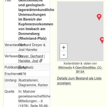
Titel
Geochemische
und geologisch-
lagerstättenkundliche
Untersuchungen
im Bereich der
Kupfererzvorkommen
von Imsbach am
Donnersberg
(Rheinland-Pfalz)
Verantwortlich
Gerhard Dreyer &
+
Jost Haneke
-
Verfasser/in
Dreyer, Gerhard
|
Haneke, Jost
Kartenbilder & -daten von
Publikationstyp
Aufsatz
Wikimedia
&
OpenStreetMap
,
CC-
BY-SA
Erschienen
1978
Details zum Bestand als Liste
Umfang
Illustrationen,
anzeigen
Diagramme, Karten
Quelle
In: Mainzer
geowissenschaftliche
Mitteilungen. - 6
(1978), Seite 55-86.