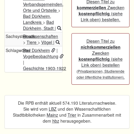
Diesen Titel zu
Verbandsgemeinden,
kommerziellen
Zwecken
Orte und Ortsteile
>
kostenpflichtig
(siehe
Bad Dürkheim,
Link oben) bestellen.
Landkreis
>
Bad
Dürkheim, Stadt
|
Sachsystematik
Biowissenschaften
Diesen Titel zu
>
Tiere
>
Vögel
|
nichtkommerziellen
Schlagwörter
Bad Dürkheim
|
Zwecken
Vogelbeobachtung
kostenpflichtig
(siehe
|
Link oben) bestellen
Geschichte 1903-1922
(Privatpersonen, Studierende
.
oder öffentliche Institutionen)
Die RPB enthält aktuell 574.193 Literaturnachweise.
Sie wird vom
LBZ
und den Wissenschaftlichen
Stadtbibliotheken
Mainz
und
Trier
in Zusammenarbeit mit
dem
hbz
herausgegeben.