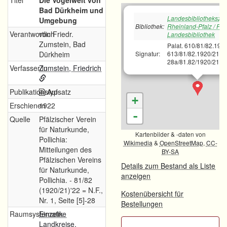
Titel
Die Vogelwelt von
Bad Dürkheim und
Landesbibliotheksze
Umgebung
Bibliothek:
Rheinland-Pfalz / Pfä
Verantwortlich
von Friedr.
Landesbibliothek
Zumstein, Bad
Palat. 610/81/82.1920
Dürkheim
Signatur:
613/81/82.1920/21;B
28a/81.82/1920/21 H
Verfasser/in
Zumstein, Friedrich
Publikationstyp
Aufsatz
+
Erschienen
1922
-
Quelle
Pfälzischer Verein
für Naturkunde,
Kartenbilder & -daten von
Pollichia:
Wikimedia
&
OpenStreetMap
,
CC-
Mitteilungen des
BY-SA
Pfälzischen Vereins
Details zum Bestand als Liste
für Naturkunde,
anzeigen
Pollichia. - 81/82
(1920/21)'22 = N.F.,
Kostenübersicht für
Nr. 1, Seite [5]-28
Bestellungen
Raumsystematik
Einzelne
Landkreise,