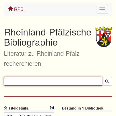
RPB
Navigati
ein/aus
Rheinland-Pfälzische
Bibliographie
Literatur zu Rheinland-Pfalz
recherchieren
Titeldetails:
Bestand in 1 Bibliothek: