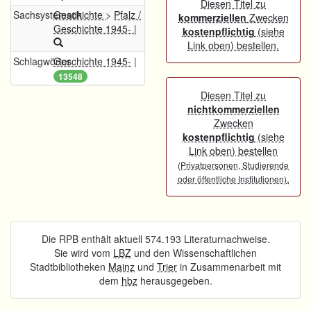
Diesen Titel zu
Sachsystematik
Geschichte
>
Pfalz /
kommerziellen
Zwecken
Geschichte 1945-
|
kostenpflichtig
(siehe
Link oben) bestellen.
Schlagwörter
Geschichte 1945-
|
13548
Diesen Titel zu
nichtkommerziellen
Zwecken
kostenpflichtig
(siehe
Link oben) bestellen
(Privatpersonen, Studierende
.
oder öffentliche Institutionen)
Die RPB enthält aktuell 574.193 Literaturnachweise.
Sie wird vom
LBZ
und den Wissenschaftlichen
Stadtbibliotheken
Mainz
und
Trier
in Zusammenarbeit mit
dem
hbz
herausgegeben.