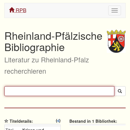
RPB
Navigati
ein/aus
Rheinland-Pfälzische
Bibliographie
Literatur zu Rheinland-Pfalz
recherchieren
Titeldetails:
Bestand in 1 Bibliothek: