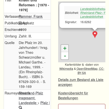
Titel
Krisen und
Reformen : [1970 -
Landesbibliotheksze
1979]
Bibliothek:
Rheinland-Pfalz / Pfä
Verfasser/in
Pommer, Frank
Landesbibliothek
Signatur:
16.6262
Publikationstyp
Aufsatz
Erschienen
1999
Umfang
Zahlr. Ill.
Quelle
Die Pfalz im 20.
Jahrhundert / hrsg.
+
von Theo
-
Schwarzmüller u.
Michael Garthe. -
Kartenbilder & -daten von
Landau, 1999. -
Wikimedia
&
OpenStreetMap
,
CC-
(Ein Rheinpfalz-
BY-SA
Buch). - ISBN 3-
Details zum Bestand als Liste
87629-320-0. - S.
anzeigen
159-169
Raumsystematik
Rheinland-Pfalz
Kostenübersicht für
insgesamt.
Bestellungen
Landesteile
>
Pfalz
|