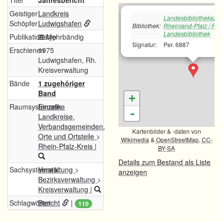
Titel
Jahresbericht
Geistiger
Landkreis
Landesbibliotheksze
Schöpfer
Ludwigshafen
Bibliothek:
Rheinland-Pfalz / Pfä
Landesbibliothek
Publikationstyp
Mehrbändig
Signatur:
Per. 6887
Erschienen
1975
Ludwigshafen, Rh.
Kreisverwaltung
Bände
1 zugehöriger
Band
+
Raumsystematik
Einzelne
-
Landkreise,
Verbandsgemeinden,
Kartenbilder & -daten von
Orte und Ortsteile
>
Wikimedia
&
OpenStreetMap
,
CC-
Rhein-Pfalz-Kreis
|
BY-SA
Details zum Bestand als Liste
Sachsystematik
Verwaltung
>
anzeigen
Bezirksverwaltung
>
Kreisverwaltung
|
Schlagwörter
Bericht
|
110