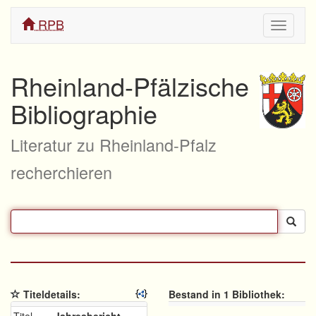
RPB
Navigati
ein/aus
Rheinland-Pfälzische
Bibliographie
Literatur zu Rheinland-Pfalz
recherchieren
Titeldetails:
Bestand in 1 Bibliothek: