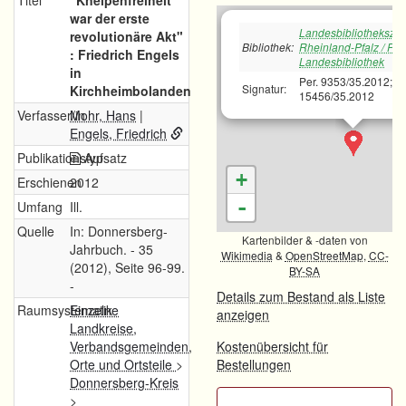
Titel
"Kneipenfreiheit
war der erste
Landesbibliotheksze
revolutionäre Akt"
Bibliothek:
Rheinland-Pfalz / Pfä
: Friedrich Engels
Landesbibliothek
in
Per. 9353/35.2012;Pe
Signatur:
Kirchheimbolanden
15456/35.2012
Verfasser/in
Mohr, Hans
|
Engels, Friedrich
Publikationstyp
Aufsatz
+
Erschienen
2012
-
Umfang
Ill.
Quelle
In: Donnersberg-
Kartenbilder & -daten von
Jahrbuch. - 35
Wikimedia
&
OpenStreetMap
,
CC-
(2012), Seite 96-99.
BY-SA
-
Details zum Bestand als Liste
Raumsystematik
Einzelne
anzeigen
Landkreise,
Verbandsgemeinden,
Kostenübersicht für
Orte und Ortsteile
>
Bestellungen
Donnersberg-Kreis
>