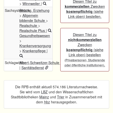
Diesen Titel zu
>
Winnweiler
|
kommerziellen
Zwecken
Sachsystematik
Bildung. Erziehung
kostenpflichtig
(siehe
>
Allgemein
Link oben) bestellen.
bildende Schule
>
Realschule
>
Realschule Plus
|
Diesen Titel zu
Gesundheitswesen
nichtkommerziellen
>
Zwecken
Krankenversorgung
kostenpflichtig
(siehe
>
Krankenpflege
|
Link oben) bestellen
(Privatpersonen, Studierende
Schlagwörter
Albert-Schweitzer-Schule (Winnweiler)
.
oder öffentliche Institutionen)
|
Sanitätsdienst
Die RPB enthält aktuell 574.186 Literaturnachweise.
Sie wird vom
LBZ
und den Wissenschaftlichen
Stadtbibliotheken
Mainz
und
Trier
in Zusammenarbeit mit
dem
hbz
herausgegeben.