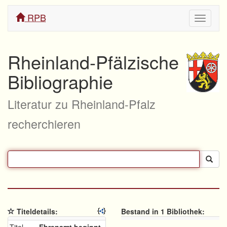
RPB
Navigati
ein/aus
Rheinland-Pfälzische
Bibliographie
Literatur zu Rheinland-Pfalz
recherchieren
Titeldetails:
Bestand in 1 Bibliothek: