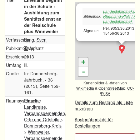
Titel
Ehrenamt beginnt
in der Schule :
Landesbibliotheksze
Ausbildung zum
Bibliothek:
Rheinland-Pfalz / Pfä
Sanitätsdienst an
Landesbibliothek
der Realschule
Per. 9353/36.2013;Pe
Signatur:
plus Winnweiler
15456/36.2013
Verfasser/in
Lang, Sven
Publikationstyp
Aufsatz
Erschienen
2013
+
Umfang
Ill.
-
Quelle
In: Donnersberg-
Jahrbuch. - 36
Kartenbilder & -daten von
(2013), Seite 159-
Wikimedia
&
OpenStreetMap
,
CC-
161. -
BY-SA
Raumsystematik
Einzelne
Details zum Bestand als Liste
Landkreise,
anzeigen
Verbandsgemeinden,
Orte und Ortsteile
>
Kostenübersicht für
Donnersberg-Kreis
Bestellungen
>
Winnweiler,
Verbandsgemeinde