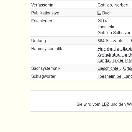
Verfasser/in
Gottlieb, Norbert
Publikationstyp
Buch
Erschienen
2014
Ilbesheim
Gottlieb Selbstverl
Umfang
664 S. : zahlr. Ill., 
Raumsystematik
Einzelne Landkrei
Weinstraße, Land
Landau in der Pfa
Sachsystematik
Geschichte
>
Orts
Schlagwörter
Ilbesheim bei Land
Sie wird vom
LBZ
und den Wis