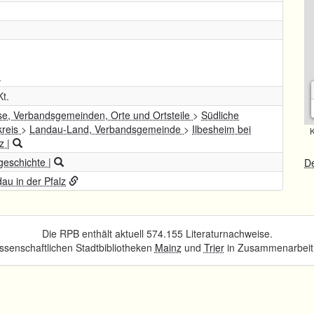
.
Kt.
se, Verbandsgemeinden, Orte und Ortsteile
>
Südliche
kreis
>
Landau-Land, Verbandsgemeinde
>
Ilbesheim bei
K
lz
|
geschichte
|
De
au in der Pfalz
Die RPB enthält aktuell 574.155 Literaturnachweise.
senschaftlichen Stadtbibliotheken
Mainz
und
Trier
in Zusammenarbeit