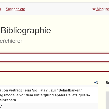
n
Sachgebiete
Merklis
Bibliographie
herchieren
Be
ation verträgt Terra Sigillata? : zur "Belastbarkeit"
ngsmodelle vor dem Hintergrund später Reliefsigillata-
heinzabern