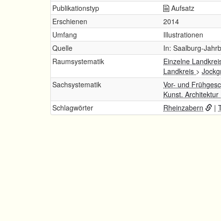
Publikationstyp
Aufsatz
Erschienen
2014
Umfang
Illustrationen
Quelle
In: Saalburg-Jahrb
Raumsystematik
Einzelne Landkrei
Landkreis
>
Jockg
Sachsystematik
Vor- und Frühgesc
Kunst. Architektur
Schlagwörter
Rheinzabern
|
T