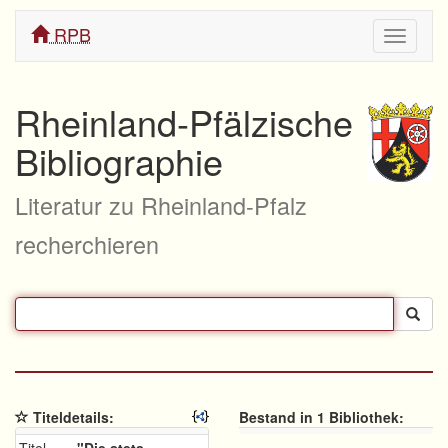
RPB
Navigati
ein/aus
Rheinland-Pfälzische
Bibliographie
Literatur zu Rheinland-Pfalz
recherchieren
Titeldetails:
Bestand in 1 Bibliothek: