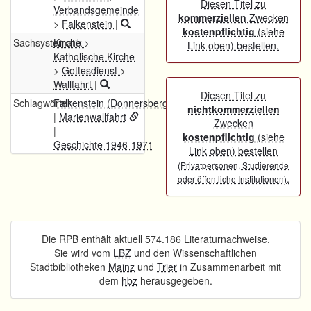
Diesen Titel zu
Verbandsgemeinde
kommerziellen
Zwecken
>
Falkenstein
|
kostenpflichtig
(siehe
Sachsystematik
Kirche
>
Link oben) bestellen.
Katholische Kirche
>
Gottesdienst
>
Wallfahrt
|
Diesen Titel zu
Schlagwörter
Falkenstein (Donnersbergkreis)
nichtkommerziellen
|
Marienwallfahrt
Zwecken
|
kostenpflichtig
(siehe
Geschichte 1946-1971
Link oben) bestellen
(Privatpersonen, Studierende
.
oder öffentliche Institutionen)
Die RPB enthält aktuell 574.186 Literaturnachweise.
Sie wird vom
LBZ
und den Wissenschaftlichen
Stadtbibliotheken
Mainz
und
Trier
in Zusammenarbeit mit
dem
hbz
herausgegeben.