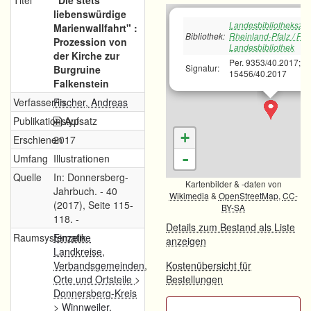
Titel
"Die stets
liebenswürdige
Landesbibliotheksze
Marienwallfahrt" :
Bibliothek:
Rheinland-Pfalz / Pfä
Prozession von
Landesbibliothek
der Kirche zur
Per. 9353/40.2017;Pe
Signatur:
Burgruine
15456/40.2017
Falkenstein
Verfasser/in
Fischer, Andreas
Publikationstyp
Aufsatz
+
Erschienen
2017
-
Umfang
Illustrationen
Quelle
In: Donnersberg-
Kartenbilder & -daten von
Jahrbuch. - 40
Wikimedia
&
OpenStreetMap
,
CC-
(2017), Seite 115-
BY-SA
118. -
Details zum Bestand als Liste
Raumsystematik
Einzelne
anzeigen
Landkreise,
Verbandsgemeinden,
Kostenübersicht für
Orte und Ortsteile
>
Bestellungen
Donnersberg-Kreis
>
Winnweiler,