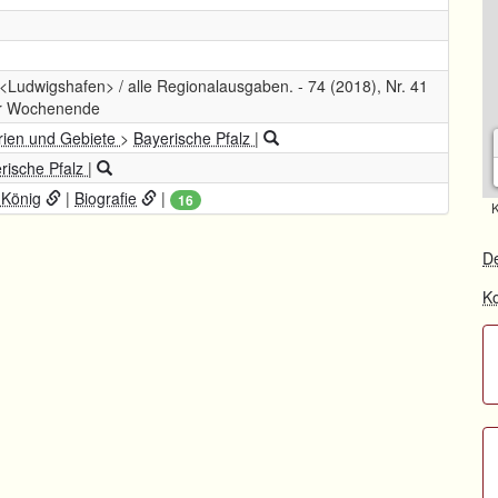
 <Ludwigshafen> / alle Regionalausgaben. - 74 (2018), Nr. 41
Ihr Wochenende
orien und Gebiete
>
Bayerische Pfalz
|
rische Pfalz
|
 König
|
Biografie
|
16
K
De
Ko