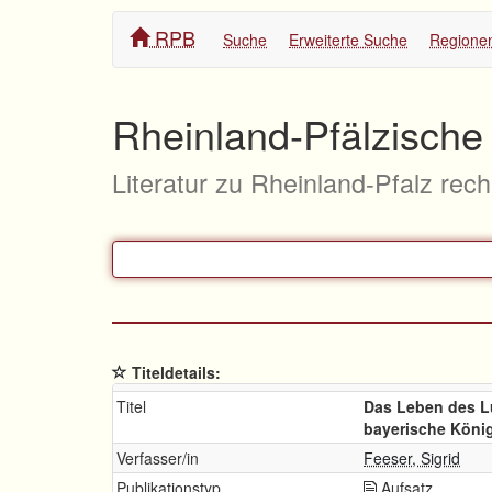
RPB
Suche
Erweiterte Suche
Regione
Rheinland-Pfälzische 
Literatur zu Rheinland-Pfalz rec
Titeldetails:
Titel
Das Leben des Lu
bayerische König 
Verfasser/in
Feeser, Sigrid
Publikationstyp
Aufsatz