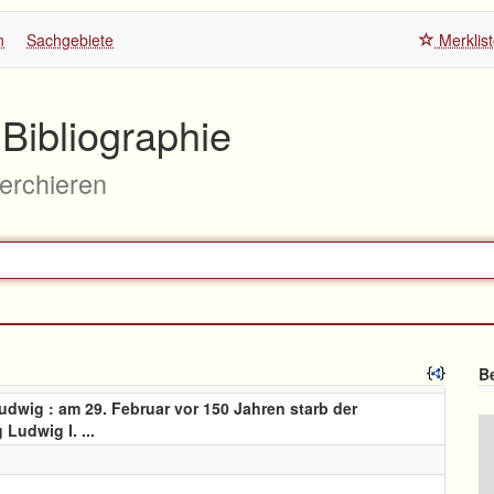
n
Sachgebiete
Merklis
Bibliographie
herchieren
Be
dwig : am 29. Februar vor 150 Jahren starb der
Ludwig I. ...