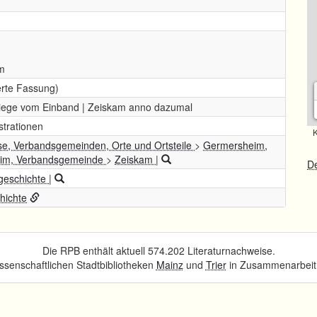
m
erte Fassung)
tiege vom Einband | Zeiskam anno dazumal
ustrationen
K
se, Verbandsgemeinden, Orte und Ortsteile
>
Germersheim,
eim, Verbandsgemeinde
>
Zeiskam
|
De
geschichte
|
hichte
Die RPB enthält aktuell 574.202 Literaturnachweise.
senschaftlichen Stadtbibliotheken
Mainz
und
Trier
in Zusammenarbeit