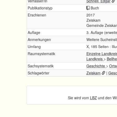
Verfasser/in
Schnell, Edgar
Publikationstyp
Buch
Erschienen
2017
Zeiskam
Gemeinde Zeiska
Auflage
3. Auflage (erweit
Anmerkungen
Weitere Sucheins
Umfang
X, 185 Seiten : Ill
Raumsystematik
Einzelne Landkrei
Landkreis
>
Bellh
Sachsystematik
Geschichte
>
Orts
Schlagwörter
Zeiskam
|
Gesc
Sie wird vom
LBZ
und den Wis