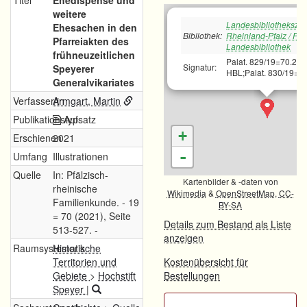
Titel
Ehedispense und
weitere
Landesbibliotheksze
Ehesachen in den
Bibliothek:
Rheinland-Pfalz / Pfä
Pfarreiakten des
Landesbibliothek
frühneuzeitlichen
Palat. 829/19=70.20
Signatur:
Speyerer
HBL;Palat. 830/19=7
Generalvikariates
Verfasser/in
Armgart, Martin
Publikationstyp
Aufsatz
+
Erschienen
2021
-
Umfang
Illustrationen
Quelle
In: Pfälzisch-
Kartenbilder & -daten von
rheinische
Wikimedia
&
OpenStreetMap
,
CC-
Familienkunde. - 19
BY-SA
= 70 (2021), Seite
Details zum Bestand als Liste
513-527. -
anzeigen
Raumsystematik
Historische
Territorien und
Kostenübersicht für
Gebiete
>
Hochstift
Bestellungen
Speyer
|