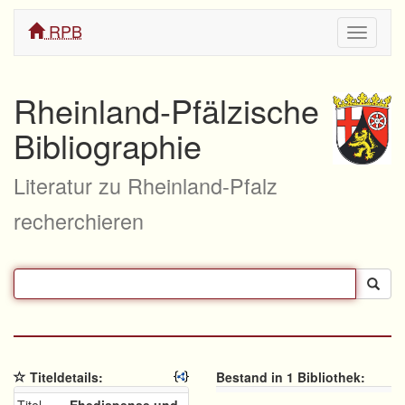
RPB
Navigati
ein/aus
Rheinland-Pfälzische
Bibliographie
Literatur zu Rheinland-Pfalz
recherchieren
Titeldetails:
Bestand in 1 Bibliothek: