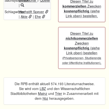
Sachsystematik
Geschichte
>
Quelle
Diesen Titel zu
|
kommerziellen
Zwecken
kostenpflichtig
(siehe
Schlagwörter
Hochstift Speyer
Link oben) bestellen.
|
Akte
|
Ehe
Diesen Titel zu
nichtkommerziellen
Zwecken
kostenpflichtig
(siehe
Link oben) bestellen
(Privatpersonen, Studierende
.
oder öffentliche Institutionen)
Die RPB enthält aktuell 574.193 Literaturnachweise.
Sie wird vom
LBZ
und den Wissenschaftlichen
Stadtbibliotheken
Mainz
und
Trier
in Zusammenarbeit mit
dem
hbz
herausgegeben.