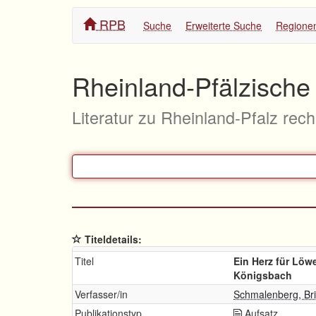
RPB
Suche
Erweiterte Suche
Regione
Rheinland-Pfälzische 
Literatur zu Rheinland-Pfalz rec
Titeldetails:
Titel
Ein Herz für Löw
Königsbach
Verfasser/in
Schmalenberg, Bri
Publikationstyp
Aufsatz