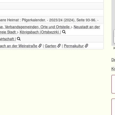
nsere Heimat : Pilgerkalender. - 2023/24 (2024), Seite 93-96. -
se, Verbandsgemeinden, Orte und Ortsteile
>
Neustadt an der
reie Stadt
>
Königsbach (Ortsbezirk)
|
irtschaft
|
bach an der Weinstraße
|
Garten
|
Permakultur
K
De
Ko