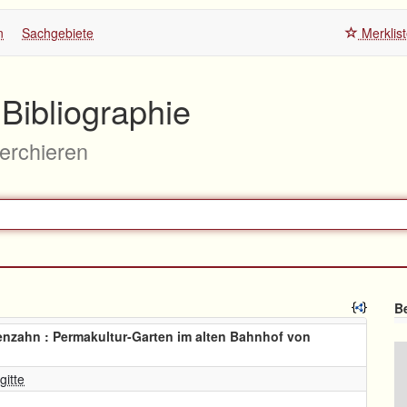
n
Sachgebiete
Merklis
Bibliographie
herchieren
Be
enzahn : Permakultur-Garten im alten Bahnhof von
gitte