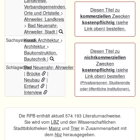
Landkreise,
Verbandsgemeinden,
Diesen Titel zu
Orte und Ortsteile
>
kommerziellen
Zwecken
Ahrweiler, Landkreis
kostenpflichtig
(siehe
>
Bad Neuenahr-
Link oben) bestellen.
Ahrweiler, Stadt
|
Sachsystematik
Kunst. Architektur
>
Architektur
>
Diesen Titel zu
Baukonstruktion.
nichtkommerziellen
Bautechnik
|
Zwecken
Schlagwörter
Bad Neuenahr- Ahrweiler
kostenpflichtig
(siehe
|
Brücke
|
Link oben) bestellen
Neubau
|
(Privatpersonen, Studierende
Entwurf
|
.
oder öffentliche Institutionen)
Interview
Die RPB enthält aktuell 574.193 Literaturnachweise.
Sie wird vom
LBZ
und den Wissenschaftlichen
Stadtbibliotheken
Mainz
und
Trier
in Zusammenarbeit mit
dem
hbz
herausgegeben.