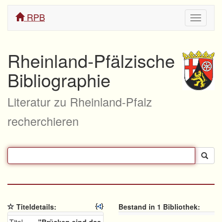
RPB
Navigati
ein/aus
Rheinland-Pfälzische
Bibliographie
Literatur zu Rheinland-Pfalz
recherchieren
Titeldetails:
Bestand in 1 Bibliothek: