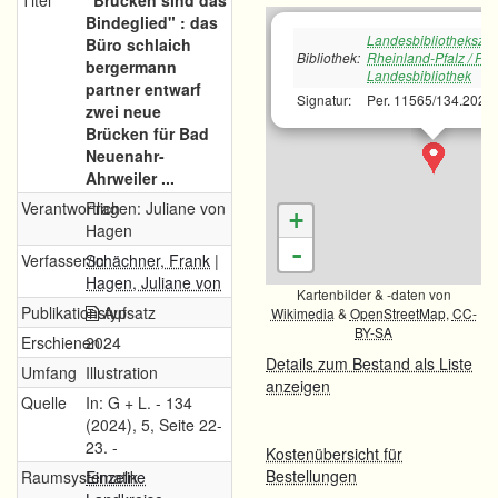
Titel
"Brücken sind das
Bindeglied" : das
Landesbibliotheksze
Büro schlaich
Bibliothek:
Rheinland-Pfalz / Pfä
bergermann
Landesbibliothek
partner entwarf
Signatur:
Per. 11565/134.2024
zwei neue
Brücken für Bad
Neuenahr-
Ahrweiler ...
Verantwortlich
Fragen: Juliane von
+
Hagen
-
Verfasser/in
Schächner, Frank
|
Hagen, Juliane von
Kartenbilder & -daten von
Publikationstyp
Aufsatz
Wikimedia
&
OpenStreetMap
,
CC-
BY-SA
Erschienen
2024
Details zum Bestand als Liste
Umfang
Illustration
anzeigen
Quelle
In: G + L. - 134
(2024), 5, Seite 22-
23. -
Kostenübersicht für
Bestellungen
Raumsystematik
Einzelne