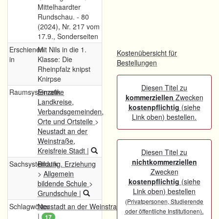
Mittelhaardter
Rundschau. - 80
(2024), Nr. 217 vom
17.9., Sonderseiten
Erschienen
Mit Nils in die 1.
Kostenübersicht für
in
Klasse: Die
Bestellungen
Rheinpfalz knipst
Knirpse
Diesen Titel zu
Raumsystematik
Einzelne
kommerziellen
Zwecken
Landkreise,
kostenpflichtig
(siehe
Verbandsgemeinden,
Link oben) bestellen.
Orte und Ortsteile
>
Neustadt an der
Weinstraße,
Kreisfreie Stadt
|
Diesen Titel zu
nichtkommerziellen
Sachsystematik
Bildung. Erziehung
Zwecken
>
Allgemein
kostenpflichtig
(siehe
bildende Schule
>
Link oben) bestellen
Grundschule
|
(Privatpersonen, Studierende
Schlagwörter
Neustadt an der Weinstraße (Region)
.
oder öffentliche Institutionen)
|
17