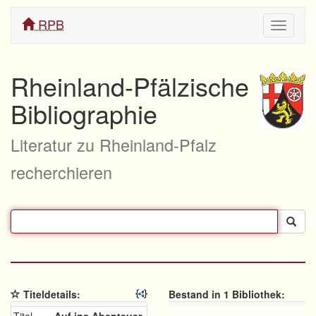
RPB
Navigati
ein/aus
Rheinland-Pfälzische
Bibliographie
Literatur zu Rheinland-Pfalz
recherchieren
Titeldetails:
Bestand in 1 Bibliothek: