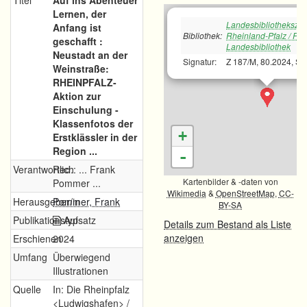
Titel
Auf ins Abenteuer
Lernen, der
Landesbibliotheksze
Anfang ist
Bibliothek:
Rheinland-Pfalz / Pfä
geschafft :
Landesbibliothek
Neustadt an der
Signatur:
Z 187/M, 80.2024, Sep
Weinstraße:
RHEINPFALZ-
Aktion zur
Einschulung -
Klassenfotos der
+
Erstklässler in der
Region ...
-
Verantwortlich
Red.: ... Frank
Kartenbilder & -daten von
Pommer ...
Wikimedia
&
OpenStreetMap
,
CC-
Herausgeber/in
Pommer, Frank
BY-SA
Publikationstyp
Aufsatz
Details zum Bestand als Liste
anzeigen
Erschienen
2024
Umfang
Überwiegend
Illustrationen
Quelle
In: Die Rheinpfalz
<Ludwigshafen> /