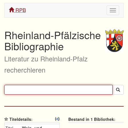
RPB
Navigati
ein/aus
Rheinland-Pfälzische
Bibliographie
Literatur zu Rheinland-Pfalz
recherchieren
Titeldetails:
Bestand in 1 Bibliothek: