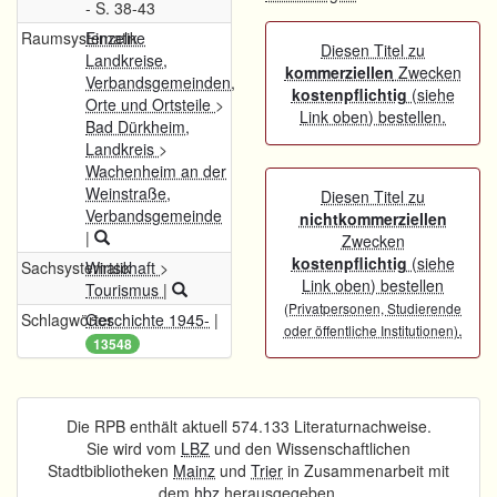
- S. 38-43
Raumsystematik
Einzelne
Diesen Titel zu
Landkreise,
kommerziellen
Zwecken
Verbandsgemeinden,
kostenpflichtig
(siehe
Orte und Ortsteile
>
Link oben) bestellen.
Bad Dürkheim,
Landkreis
>
Wachenheim an der
Weinstraße,
Diesen Titel zu
Verbandsgemeinde
nichtkommerziellen
|
Zwecken
kostenpflichtig
(siehe
Sachsystematik
Wirtschaft
>
Link oben) bestellen
Tourismus
|
(Privatpersonen, Studierende
Schlagwörter
Geschichte 1945-
|
.
oder öffentliche Institutionen)
13548
Die RPB enthält aktuell 574.133 Literaturnachweise.
Sie wird vom
LBZ
und den Wissenschaftlichen
Stadtbibliotheken
Mainz
und
Trier
in Zusammenarbeit mit
dem
hbz
herausgegeben.