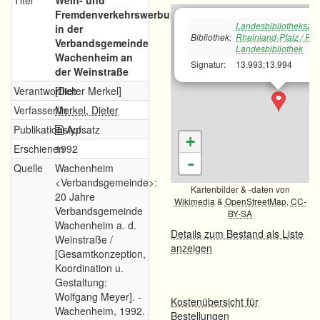
Titel
Wein- und
Fremdenverkehrswerbung
Landesbibliotheksze
in der
Bibliothek:
Rheinland-Pfalz / Pfä
Verbandsgemeinde
Landesbibliothek
Wachenheim an
Signatur:
13.993;13.994
der Weinstraße
Verantwortlich
[Dieter Merkel]
Verfasser/in
Merkel, Dieter
Publikationstyp
Aufsatz
+
Erschienen
1992
-
Quelle
Wachenheim
<Verbandsgemeinde>:
Kartenbilder & -daten von
20 Jahre
Wikimedia
&
OpenStreetMap
,
CC-
Verbandsgemeinde
BY-SA
Wachenheim a. d.
Details zum Bestand als Liste
Weinstraße /
anzeigen
[Gesamtkonzeption,
Koordination u.
Gestaltung:
Wolfgang Meyer]. -
Kostenübersicht für
Wachenheim, 1992.
Bestellungen