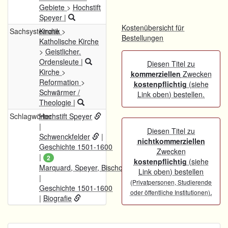
Gebiete
>
Hochstift
Speyer
|
Kostenübersicht für
Sachsystematik
Kirche
>
Bestellungen
Katholische Kirche
>
Geistlicher.
Ordensleute
|
Diesen Titel zu
Kirche
>
kommerziellen
Zwecken
Reformation
>
kostenpflichtig
(siehe
Schwärmer /
Link oben) bestellen.
Theologie
|
Schlagwörter
Hochstift Speyer
|
Diesen Titel zu
Schwenckfelder
|
nichtkommerziellen
Geschichte 1501-1600
Zwecken
|
2
kostenpflichtig
(siehe
Marquard, Speyer, Bischof
Link oben) bestellen
|
(Privatpersonen, Studierende
Geschichte 1501-1600
.
oder öffentliche Institutionen)
|
Biografie