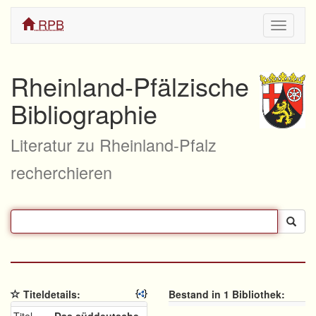
RPB
Navigati
ein/aus
Rheinland-Pfälzische
Bibliographie
Literatur zu Rheinland-Pfalz
recherchieren
Titeldetails:
Bestand in 1 Bibliothek: