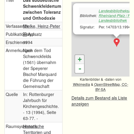
Titel
Das süddeutsche
Schwenkfeldertum
Landesbibliotheksze
zwischen Toleranz
Bibliothek:
Rheinland-Pfalz / Pfä
und Orthodoxie
Landesbibliothek
Verfasser/in
Mielke, Heinz-Peter
Signatur:
Per. 14703/13.1994
Publikationstyp
Aufsatz
Erschienen
1994
Anmerkungen
Nach dem Tod
Schwenckfelds
+
(1561) übernahm
-
der Speyerer
Bischof Marquard
Kartenbilder & -daten von
die Führung der
Wikimedia
&
OpenStreetMap
,
CC-
Gemeinschaft
BY-SA
Quelle
In: Rottenburger
Details zum Bestand als Liste
Jahrbuch für
anzeigen
Kirchengeschichte.
- 13 (1994), Seite
63-77. -
Raumsystematik
Historische
Territorien und