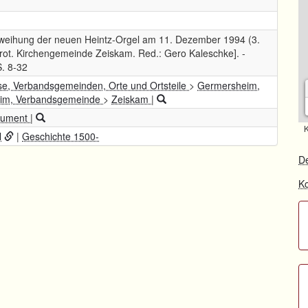
inweihung der neuen Heintz-Orgel am 11. Dezember 1994 (3.
Prot. Kirchengemeinde Zeiskam. Red.: Gero Kaleschke]. -
S. 8-32
se, Verbandsgemeinden, Orte und Ortsteile
>
Germersheim,
eim, Verbandsgemeinde
>
Zeiskam
|
trument
|
K
l
|
Geschichte 1500-
De
Ko