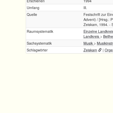
Erschienen
1994
Umfang
Ill.
Quelle
Festschrift zur E
Advent) / [Hrsg.: 
Zeiskam, 1994. - 
Raumsystematik
Einzelne Landkrei
Landkreis
>
Bellh
Sachsystematik
Musik
>
Musikins
Schlagwörter
Zeiskam
|
Orge