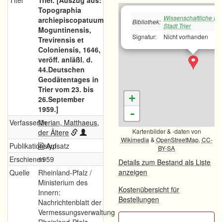
Titel
Trier. [Auszug aus:
Topographia
Wissenschaftliche Bib
archiepiscopatuum
Bibliothek:
Stadt Trier
Moguntinensis,
Signatur:
Nicht vorhanden
Trevirensis et
Coloniensis, 1646,
veröff. anläßl. d.
44.Deutschen
Geodätentages in
Trier vom 23. bis
+
26.September
1959.]
-
Verfasser/in
Merian, Matthaeus,
Kartenbilder & -daten von
der Ältere
Wikimedia
&
OpenStreetMap
,
CC-
Publikationstyp
Aufsatz
BY-SA
Erschienen
1959
Details zum Bestand als Liste
anzeigen
Quelle
Rheinland-Pfalz /
Ministerium des
Kostenübersicht für
Innern:
Bestellungen
Nachrichtenblatt der
Vermessungsverwaltung