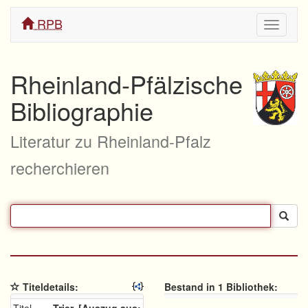
RPB
Navigati
ein/aus
Rheinland-Pfälzische
Bibliographie
Literatur zu Rheinland-Pfalz
recherchieren
Titeldetails:
Bestand in 1 Bibliothek: