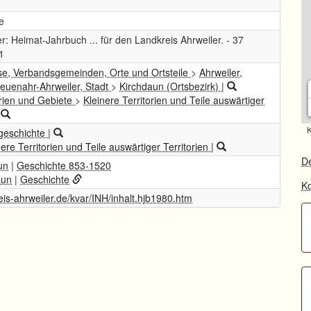
te
r: Heimat-Jahrbuch ... für den Landkreis Ahrweiler. - 37
1
se, Verbandsgemeinden, Orte und Ortsteile
>
Ahrweiler,
euenahr-Ahrweiler, Stadt
>
Kirchdaun (Ortsbezirk)
|
orien und Gebiete
>
Kleinere Territorien und Teile auswärtiger
|
K
geschichte
|
nere Territorien und Teile auswärtiger Territorien
|
De
un
|
Geschichte 853-1520
aun
|
Geschichte
Ko
reis-ahrweiler.de/kvar/INH/inhalt.hjb1980.htm