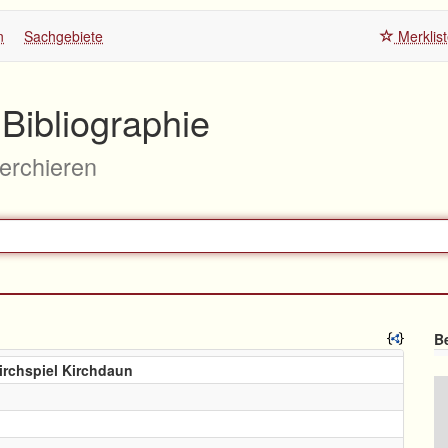
n
Sachgebiete
Merklis
Bibliographie
herchieren
Be
irchspiel Kirchdaun