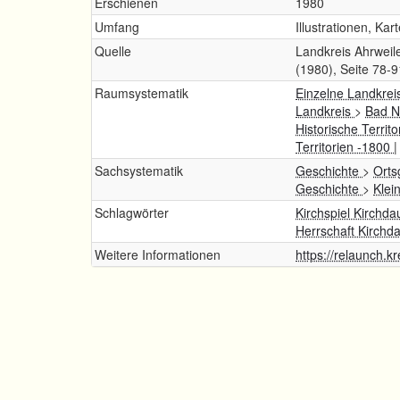
Erschienen
1980
Umfang
Illustrationen, Kar
Quelle
Landkreis Ahrweile
(1980), Seite 78-9
Raumsystematik
Einzelne Landkrei
Landkreis
>
Bad N
Historische Territ
Territorien -1800
Sachsystematik
Geschichte
>
Orts
Geschichte
>
Klei
Schlagwörter
Kirchspiel Kirchda
Herrschaft Kirchd
Weitere Informationen
https://relaunch.k