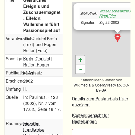
Titel
Geistliches
Ereignis und
Wissenschaftliche Bib
Zuschauermagnet
Bibliothek:
Stadt Trier
: Eifelort
Signatur:
Ztg 22-2002
Wallersheim führt
Passionsspiel auf
Verantwortlich
von Christel Krein
(Text) und Eugen
Reiter (Foto)
Sonstige
Krein, Christel
|
+
Reiter, Eugen
-
Publikationstyp
Aufsatz
Kartenbilder & -daten von
Erschienen
2002
Wikimedia
&
OpenStreetMap
,
CC-
Umfang
Ill.
BY-SA
Quelle
In: Paulinus. - 128
Details zum Bestand als Liste
(2002), Nr. 7 vom
anzeigen
17.02., Seite 16-17.
-
Kostenübersicht für
Bestellungen
Raumsystematik
Einzelne
Landkreise,