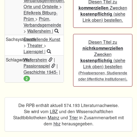
Verbandsgemeinden,
Diesen Titel zu
Orte und Ortsteile
>
kommerziellen
Zwecken
Eifelkreis Bitburg-
kostenpflichtig
(siehe
Prüm
>
Prüm,
Link oben) bestellen.
Verbandsgemeinde
>
Wallersheim
|
Sachsystematik
Darstellende Kunst
Diesen Titel zu
>
Theater
>
nichtkommerziellen
Laienspiel
|
Zwecken
Schlagwörter
Wallersheim
|
kostenpflichtig
(siehe
Passionsspiel
|
Link oben) bestellen
Geschichte 1945-
|
(Privatpersonen, Studierende
.
2
oder öffentliche Institutionen)
Die RPB enthält aktuell 574.193 Literaturnachweise.
Sie wird vom
LBZ
und den Wissenschaftlichen
Stadtbibliotheken
Mainz
und
Trier
in Zusammenarbeit mit
dem
hbz
herausgegeben.