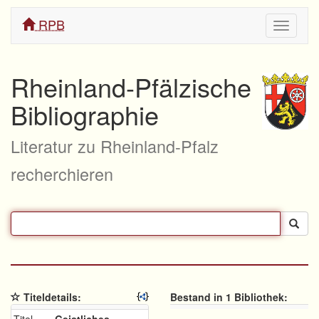
RPB
Navigati
ein/aus
Rheinland-Pfälzische
Bibliographie
Literatur zu Rheinland-Pfalz
recherchieren
Titeldetails:
Bestand in 1 Bibliothek: