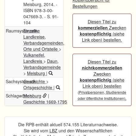
Kostenübersicht für
Meisburg, 2014. -
Bestellungen
ISBN 978-3-00-
047669-3. - S. 91-
Diesen Titel zu
104
kommerziellen
Zwecken
Raumsystematik
Einzelne
kostenpflichtig
(siehe
Landkreise,
Link oben) bestellen.
Verbandsgemeinden,
Orte und Ortsteile
>
Vulkaneifel,
Landkreis
>
Daun,
Diesen Titel zu
Verbandsgemeinde
nichtkommerziellen
>
Meisburg
|
Zwecken
kostenpflichtig
(siehe
Sachsystematik
Geschichte
>
Link oben) bestellen
Ortsgeschichte
|
(Privatpersonen, Studierende
Schlagwörter
Meisburg
|
.
oder öffentliche Institutionen)
Geschichte 1669-1795
Die RPB enthält aktuell 574.155 Literaturnachweise.
Sie wird vom
LBZ
und den Wissenschaftlichen