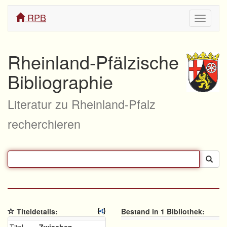
RPB
Navigati
ein/aus
Rheinland-Pfälzische
Bibliographie
Literatur zu Rheinland-Pfalz
recherchieren
Titeldetails:
Bestand in 1 Bibliothek: