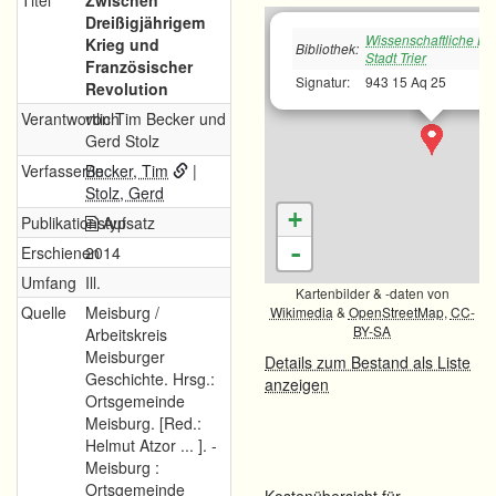
Titel
Zwischen
Dreißigjährigem
Wissenschaftliche Bib
Krieg und
Bibliothek:
Stadt Trier
Französischer
Signatur:
943 15 Aq 25
Revolution
Verantwortlich
von Tim Becker und
Gerd Stolz
Verfasser/in
Becker, Tim
|
Stolz, Gerd
+
Publikationstyp
Aufsatz
-
Erschienen
2014
Umfang
Ill.
Kartenbilder & -daten von
Quelle
Meisburg /
Wikimedia
&
OpenStreetMap
,
CC-
BY-SA
Arbeitskreis
Meisburger
Details zum Bestand als Liste
Geschichte. Hrsg.:
anzeigen
Ortsgemeinde
Meisburg. [Red.:
Helmut Atzor ... ]. -
Meisburg :
Ortsgemeinde