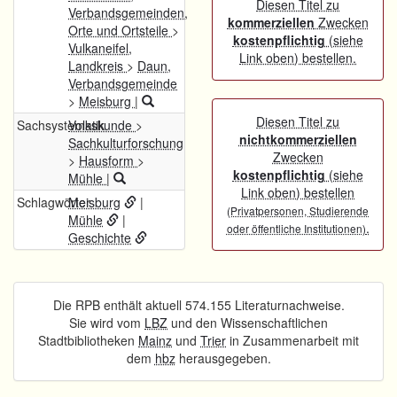
Diesen Titel zu
Verbandsgemeinden,
kommerziellen
Zwecken
Orte und Ortsteile
>
kostenpflichtig
(siehe
Vulkaneifel,
Link oben) bestellen.
Landkreis
>
Daun,
Verbandsgemeinde
>
Meisburg
|
Diesen Titel zu
Sachsystematik
Volkskunde
>
nichtkommerziellen
Sachkulturforschung
Zwecken
>
Hausform
>
kostenpflichtig
(siehe
Mühle
|
Link oben) bestellen
Schlagwörter
Meisburg
|
(Privatpersonen, Studierende
Mühle
|
.
oder öffentliche Institutionen)
Geschichte
Die RPB enthält aktuell 574.155 Literaturnachweise.
Sie wird vom
LBZ
und den Wissenschaftlichen
Stadtbibliotheken
Mainz
und
Trier
in Zusammenarbeit mit
dem
hbz
herausgegeben.