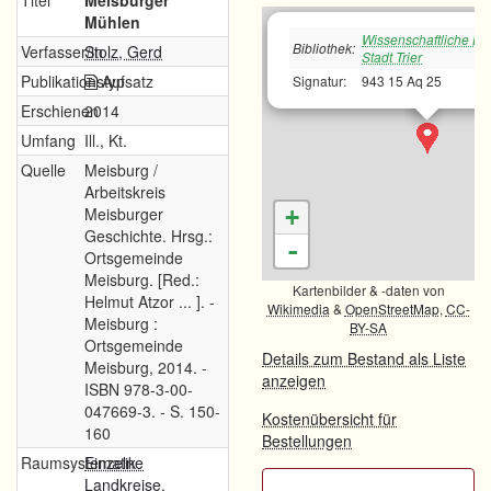
Titel
Meisburger
Mühlen
Wissenschaftliche Bib
Bibliothek:
Verfasser/in
Stolz, Gerd
Stadt Trier
Publikationstyp
Aufsatz
Signatur:
943 15 Aq 25
Erschienen
2014
Umfang
Ill., Kt.
Quelle
Meisburg /
Arbeitskreis
Meisburger
+
Geschichte. Hrsg.:
-
Ortsgemeinde
Meisburg. [Red.:
Kartenbilder & -daten von
Helmut Atzor ... ]. -
Wikimedia
&
OpenStreetMap
,
CC-
Meisburg :
BY-SA
Ortsgemeinde
Details zum Bestand als Liste
Meisburg, 2014. -
anzeigen
ISBN 978-3-00-
047669-3. - S. 150-
Kostenübersicht für
160
Bestellungen
Raumsystematik
Einzelne
Landkreise,