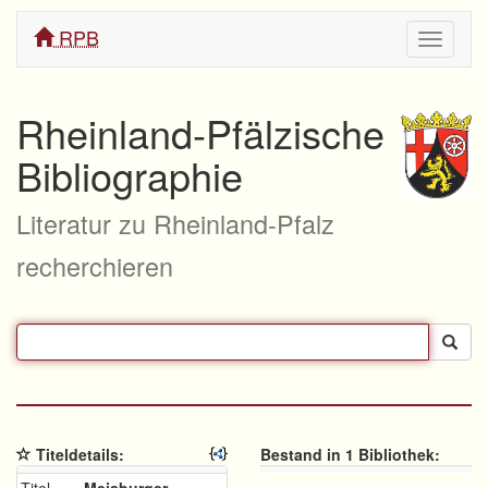
RPB
Navigati
ein/aus
Rheinland-Pfälzische
Bibliographie
Literatur zu Rheinland-Pfalz
recherchieren
Titeldetails:
Bestand in 1 Bibliothek: