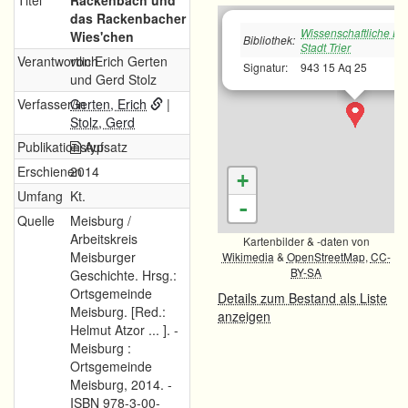
Titel
Rackenbach und
das Rackenbacher
Wissenschaftliche Bib
Wies'chen
Bibliothek:
Stadt Trier
Verantwortlich
von Erich Gerten
Signatur:
943 15 Aq 25
und Gerd Stolz
Verfasser/in
Gerten, Erich
|
Stolz, Gerd
Publikationstyp
Aufsatz
Erschienen
2014
+
Umfang
Kt.
-
Quelle
Meisburg /
Arbeitskreis
Kartenbilder & -daten von
Meisburger
Wikimedia
&
OpenStreetMap
,
CC-
BY-SA
Geschichte. Hrsg.:
Ortsgemeinde
Details zum Bestand als Liste
Meisburg. [Red.:
anzeigen
Helmut Atzor ... ]. -
Meisburg :
Ortsgemeinde
Meisburg, 2014. -
ISBN 978-3-00-