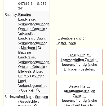
047669-3. - S. 239-
241
Raumsystematik
Einzelne
Landkreise,
Verbandsgemeinden,
Orte und Ortsteile
>
Vulkaneifel,
Landkreis
>
Daun,
Kostenübersicht für
Verbandsgemeinde
Bestellungen
>
Meisburg
|
Einzelne
Diesen Titel zu
Landkreise,
kommerziellen
Zwecken
Verbandsgemeinden,
kostenpflichtig
(siehe
Orte und Ortsteile
>
Link oben) bestellen.
Eifelkreis Bitburg-
Prüm
>
Bitburger
Land,
Verbandsgemeinde
Diesen Titel zu
>
Oberkail
|
nichtkommerziellen
Zwecken
Sachsystematik
Siedlung
>
Siedlung
kostenpflichtig
(siehe
/ Geschichte
>
Link oben) bestellen