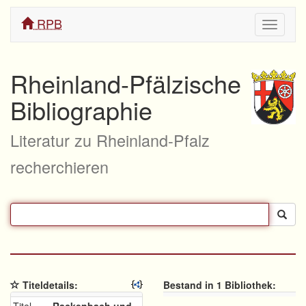
RPB
Navigati
ein/aus
Rheinland-Pfälzische
Bibliographie
Literatur zu Rheinland-Pfalz
recherchieren
Titeldetails:
Bestand in 1 Bibliothek: