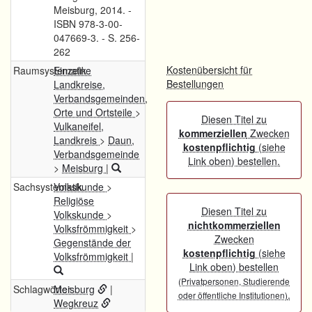
Meisburg, 2014. -
ISBN 978-3-00-
047669-3. - S. 256-
262
Kostenübersicht für
Raumsystematik
Einzelne
Bestellungen
Landkreise,
Verbandsgemeinden,
Orte und Ortsteile
>
Diesen Titel zu
Vulkaneifel,
kommerziellen
Zwecken
Landkreis
>
Daun,
kostenpflichtig
(siehe
Verbandsgemeinde
Link oben) bestellen.
>
Meisburg
|
Sachsystematik
Volkskunde
>
Religiöse
Diesen Titel zu
Volkskunde
>
nichtkommerziellen
Volksfrömmigkeit
>
Zwecken
Gegenstände der
kostenpflichtig
(siehe
Volksfrömmigkeit
|
Link oben) bestellen
(Privatpersonen, Studierende
Schlagwörter
Meisburg
|
.
oder öffentliche Institutionen)
Wegkreuz