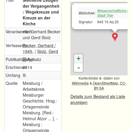
Titel
Steinerne Zeugen
der Vergangenheit
Wissenschaftliche Bib
: Wegekreuze und
Bibliothek:
Stadt Trier
Kreuze an der
Signatur:
943 15 Aq 25
Kirche
Verantwortlich
von Gerhard Becker
und Gerd Stolz
Verfasser/in
Becker, Gerhard /
1945-
|
Stolz, Gerd
+
Publikationstyp
Aufsatz
-
Erschienen
2014
Umfang
Ill.
Kartenbilder & -daten von
Quelle
Meisburg /
Wikimedia
&
OpenStreetMap
,
CC-
BY-SA
Arbeitskreis
Meisburger
Details zum Bestand als Liste
Geschichte. Hrsg.:
anzeigen
Ortsgemeinde
Meisburg. [Red.:
Helmut Atzor ... ]. -
Meisburg :
Ortsgemeinde