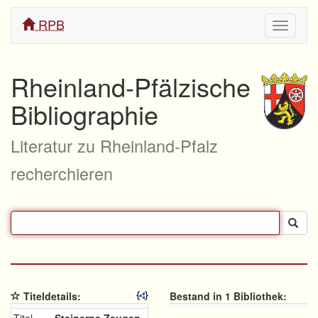
RPB
Navigati
ein/aus
Rheinland-Pfälzische
Bibliographie
Literatur zu Rheinland-Pfalz
recherchieren
Titeldetails:
Bestand in 1 Bibliothek: