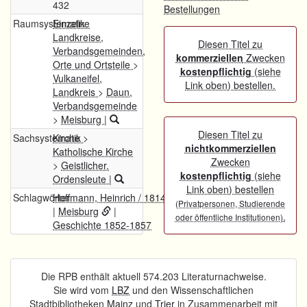
432
Bestellungen
Raumsystematik
Einzelne
Landkreise,
Diesen Titel zu
Verbandsgemeinden,
kommerziellen
Zwecken
Orte und Ortsteile
>
kostenpflichtig
(siehe
Vulkaneifel,
Link oben) bestellen.
Landkreis
>
Daun,
Verbandsgemeinde
>
Meisburg
|
Diesen Titel zu
Sachsystematik
Kirche
>
nichtkommerziellen
Katholische Kirche
Zwecken
>
Geistlicher.
kostenpflichtig
(siehe
Ordensleute
|
Link oben) bestellen
Schlagwörter
Hoffmann, Heinrich / 1814-1879
(Privatpersonen, Studierende
|
Meisburg
|
.
oder öffentliche Institutionen)
Geschichte 1852-1857
Die RPB enthält aktuell 574.203 Literaturnachweise.
Sie wird vom
LBZ
und den Wissenschaftlichen
Stadtbibliotheken
Mainz
und
Trier
in Zusammenarbeit mit