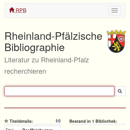
RPB
Navigati
ein/aus
Rheinland-Pfälzische
Bibliographie
Literatur zu Rheinland-Pfalz
recherchieren
Titeldetails:
Bestand in 1 Bibliothek: