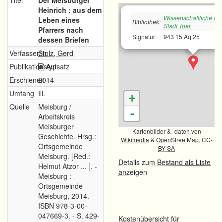
Titel
Der Meisburger
Heinrich : aus dem
Wissenschaftliche Bib
Leben eines
Bibliothek:
Stadt Trier
Pfarrers nach
Signatur:
943 15 Aq 25
dessen Briefen
Verfasser/in
Stolz, Gerd
Publikationstyp
Aufsatz
Erschienen
2014
Umfang
Ill.
+
Quelle
Meisburg /
-
Arbeitskreis
Meisburger
Kartenbilder & -daten von
Geschichte. Hrsg.:
Wikimedia
&
OpenStreetMap
,
CC-
Ortsgemeinde
BY-SA
Meisburg. [Red.:
Details zum Bestand als Liste
Helmut Atzor ... ]. -
anzeigen
Meisburg :
Ortsgemeinde
Meisburg, 2014. -
ISBN 978-3-00-
047669-3. - S. 429-
Kostenübersicht für