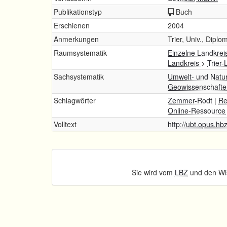
Publikationstyp
Buch
Erschienen
2004
Anmerkungen
Trier, Univ., Diplo
Raumsystematik
Einzelne Landkrei
Landkreis
>
Trier
Sachsystematik
Umwelt- und Natu
Geowissenschaft
Schlagwörter
Zemmer-Rodt
|
Re
Online-Ressource
Volltext
http://ubt.opus.hb
Sie wird vom
LBZ
und den Wis