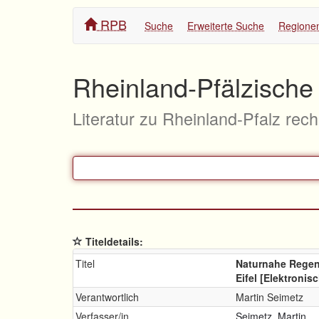
RPB
Suche
Erweiterte Suche
Regione
Rheinland-Pfälzische 
Literatur zu Rheinland-Pfalz rec
Titeldetails:
Titel
Naturnahe Regen
Eifel [Elektroni
Verantwortlich
Martin Seimetz
Verfasser/in
Seimetz, Martin