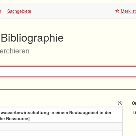
n
Sachgebiete
Merklis
Bibliographie
herchieren
O
wasserbewirtschaftung in einem Neubaugebiet in der
L
sche Ressource]