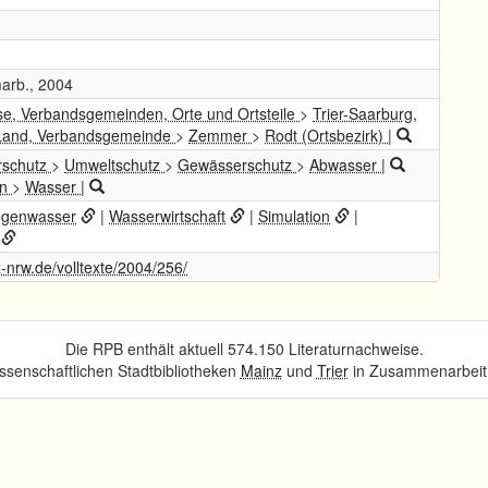
marb., 2004
se, Verbandsgemeinden, Orte und Ortsteile
>
Trier-Saarburg,
-Land, Verbandsgemeinde
>
Zemmer
>
Rodt (Ortsbezirk)
|
rschutz
>
Umweltschutz
>
Gewässerschutz
>
Abwasser
|
en
>
Wasser
|
genwasser
|
Wasserwirtschaft
|
Simulation
|
z-nrw.de/volltexte/2004/256/
Die RPB enthält aktuell 574.150 Literaturnachweise.
senschaftlichen Stadtbibliotheken
Mainz
und
Trier
in Zusammenarbeit