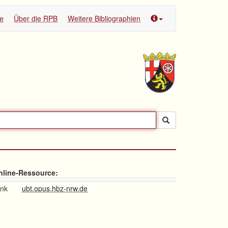
te
Über die RPB
Weitere Bibliographien
nline-Ressource:
ink
ubt.opus.hbz-nrw.de