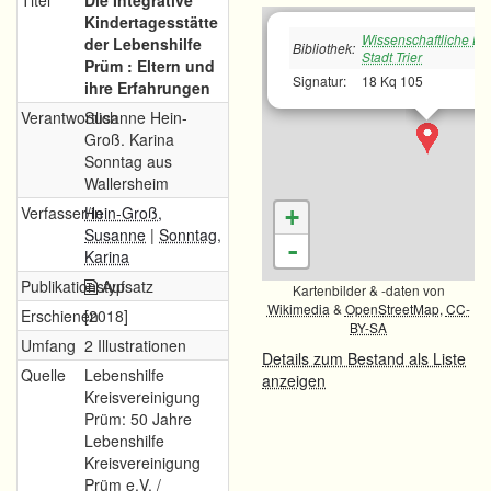
Titel
Die Integrative
Kindertagesstätte
Wissenschaftliche Bib
der Lebenshilfe
Bibliothek:
Stadt Trier
Prüm : Eltern und
Signatur:
18 Kq 105
ihre Erfahrungen
Verantwortlich
Susanne Hein-
Groß. Karina
Sonntag aus
Wallersheim
Verfasser/in
Hein-Groß,
+
Susanne
|
Sonntag,
-
Karina
Publikationstyp
Aufsatz
Kartenbilder & -daten von
Wikimedia
&
OpenStreetMap
,
CC-
Erschienen
[2018]
BY-SA
Umfang
2 Illustrationen
Details zum Bestand als Liste
Quelle
Lebenshilfe
anzeigen
Kreisvereinigung
Prüm: 50 Jahre
Lebenshilfe
Kreisvereinigung
Prüm e.V. /