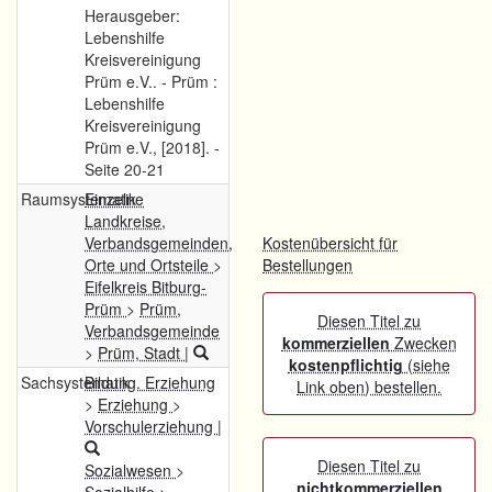
Herausgeber:
Lebenshilfe
Kreisvereinigung
Prüm e.V.. - Prüm :
Lebenshilfe
Kreisvereinigung
Prüm e.V., [2018]. -
Seite 20-21
Raumsystematik
Einzelne
Landkreise,
Verbandsgemeinden,
Kostenübersicht für
Orte und Ortsteile
>
Bestellungen
Eifelkreis Bitburg-
Prüm
>
Prüm,
Diesen Titel zu
Verbandsgemeinde
kommerziellen
Zwecken
>
Prüm, Stadt
|
kostenpflichtig
(siehe
Sachsystematik
Bildung. Erziehung
Link oben) bestellen.
>
Erziehung
>
Vorschulerziehung
|
Diesen Titel zu
Sozialwesen
>
nichtkommerziellen