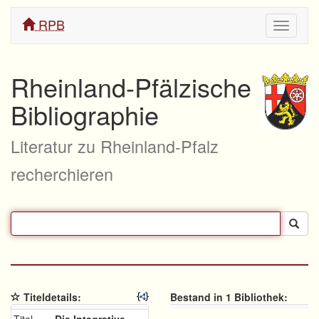
RPB
Navigati
ein/aus
Rheinland-Pfälzische
Bibliographie
Literatur zu Rheinland-Pfalz
recherchieren
Titeldetails:
Bestand in 1 Bibliothek: