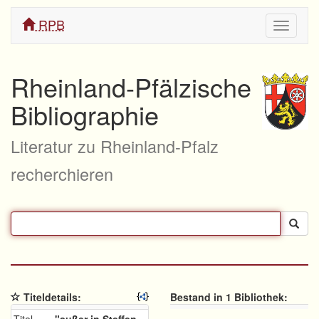
RPB
Navigati
ein/aus
Rheinland-Pfälzische
Bibliographie
Literatur zu Rheinland-Pfalz
recherchieren
Titeldetails:
Bestand in 1 Bibliothek: