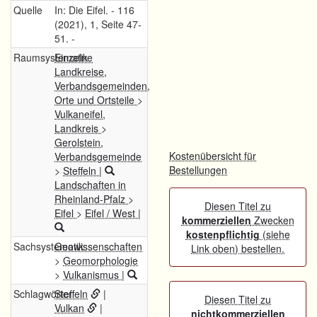
Quelle
In: Die Eifel. - 116
(2021), 1, Seite 47-
51. -
Raumsystematik
Einzelne
Landkreise,
Verbandsgemeinden,
Orte und Ortsteile
>
Vulkaneifel,
Landkreis
>
Gerolstein,
Kostenübersicht für
Verbandsgemeinde
Bestellungen
>
Steffeln
|
Landschaften in
Rheinland-Pfalz
>
Diesen Titel zu
Eifel
>
Eifel / West
|
kommerziellen
Zwecken
kostenpflichtig
(siehe
Sachsystematik
Geowissenschaften
Link oben) bestellen.
>
Geomorphologie
>
Vulkanismus
|
Schlagwörter
Steffeln
|
Diesen Titel zu
Vulkan
|
nichtkommerziellen