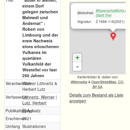
Titel
"außer in Steffen,
einem Dorf
Wissenschaftliche Bib
gelegen zwischen
Bibliothek:
Stadt Trier
Malmedi und
Signatur:
Z 1666-116(2021)
Andernat" :
Robert von
Limbourg und der
erste Nachweis
eines erloschenen
Vulkanes im
+
quartären
Vulkanfeld der
-
Westeifel vor fast
250 Jahren
Kartenbilder & -daten von
Wikimedia
&
OpenStreetMap
,
CC-
Verantwortlich
Werner Löhnertz &
BY-SA
Herbert Lutz
Details zum Bestand als Liste
Verfasser/in
Löhnertz, Werner
|
anzeigen
Lutz, Herbert
Publikationstyp
Aufsatz
Erschienen
2021
Umfang
Illustrationen