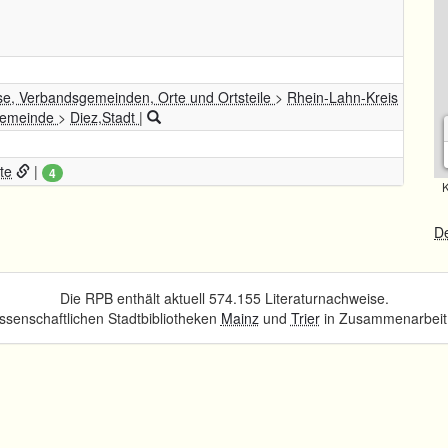
se, Verbandsgemeinden, Orte und Ortsteile
>
Rhein-Lahn-Kreis
gemeinde
>
Diez,Stadt
|
te
|
4
K
De
Die RPB enthält aktuell 574.155 Literaturnachweise.
senschaftlichen Stadtbibliotheken
Mainz
und
Trier
in Zusammenarbeit