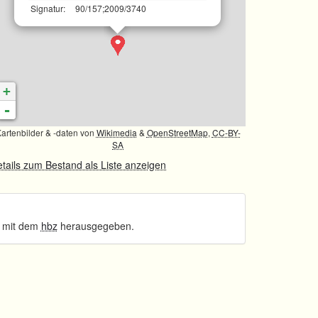
Signatur:
90/157;2009/3740
+
-
artenbilder & -daten von
Wikimedia
&
OpenStreetMap
,
CC-BY-
SA
tails zum Bestand als Liste anzeigen
 mit dem
hbz
herausgegeben.