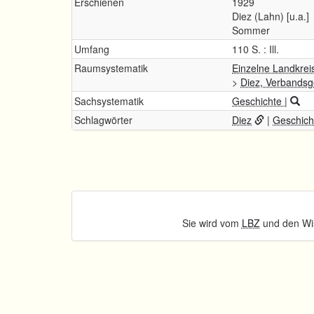
Erschienen
1929
Diez (Lahn) [u.a.]
Sommer
Umfang
110 S. : Ill.
Raumsystematik
Einzelne Landkrei
>
Diez, Verbands
Sachsystematik
Geschichte
|
Schlagwörter
Diez
|
Geschich
Sie wird vom
LBZ
und den Wis