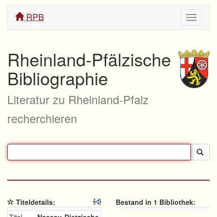
RPB
Navigati
ein/aus
Rheinland-Pfälzische
Bibliographie
Literatur zu Rheinland-Pfalz
recherchieren
Titeldetails:
Bestand in 1 Bibliothek: