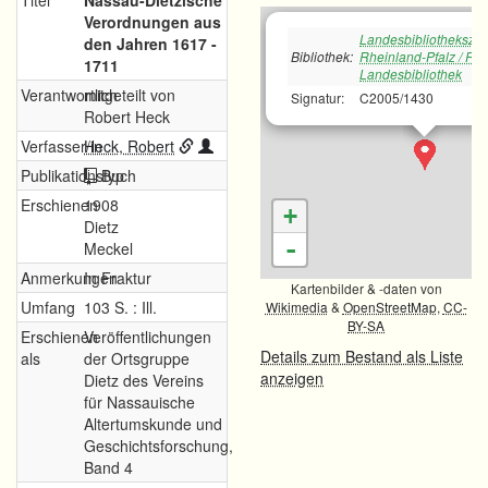
Titel
Nassau-Dietzische
Verordnungen aus
Landesbibliotheksze
den Jahren 1617 -
Bibliothek:
Rheinland-Pfalz / Rh
1711
Landesbibliothek
Verantwortlich
mitgeteilt von
Signatur:
C2005/1430
Robert Heck
Verfasser/in
Heck, Robert
Publikationstyp
Buch
Erschienen
1908
+
Dietz
-
Meckel
Anmerkungen
In Fraktur
Kartenbilder & -daten von
Umfang
103 S. : Ill.
Wikimedia
&
OpenStreetMap
,
CC-
BY-SA
Erschienen
Veröffentlichungen
Details zum Bestand als Liste
als
der Ortsgruppe
anzeigen
Dietz des Vereins
für Nassauische
Altertumskunde und
Geschichtsforschung,
Band 4