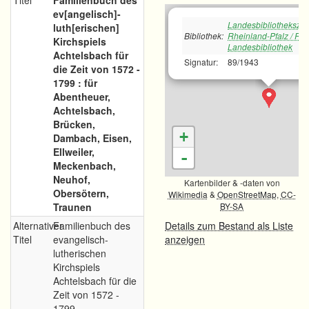
Titel
Familienbuch des
ev[angelisch]-
Landesbibliotheksze
luth[erischen]
Bibliothek:
Rheinland-Pfalz / Rh
Kirchspiels
Landesbibliothek
Achtelsbach für
Signatur:
89/1943
die Zeit von 1572 -
1799 : für
Abentheuer,
Achtelsbach,
Brücken,
+
Dambach, Eisen,
Ellweiler,
-
Meckenbach,
Neuhof,
Kartenbilder & -daten von
Obersötern,
Wikimedia
&
OpenStreetMap
,
CC-
Traunen
BY-SA
Alternativer
Familienbuch des
Details zum Bestand als Liste
Titel
evangelisch-
anzeigen
lutherischen
Kirchspiels
Achtelsbach für die
Zeit von 1572 -
1799