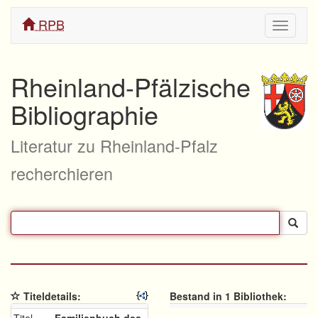
RPB
Navigati
ein/aus
Rheinland-Pfälzische
Bibliographie
Literatur zu Rheinland-Pfalz
recherchieren
Titeldetails:
Bestand in 1 Bibliothek: