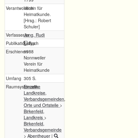
Verantwortlich
Verein für
Heimatkunde.
[Hrsg.: Robert
Schuler]
Verfasser/in
Jung, Rudi
Publikationstyp
Buch
Erschienen
1988
Nonnweiler
Verein für
Heimatkunde
Umfang
305 S.
Raumsystematik
Einzelne
Landkreise,
Verbandsgemeinden,
Orte und Ortsteile
>
Birkenfeld,
Landkreis
>
Birkenfeld,
Verbandsgemeinde
>
Abentheuer
|