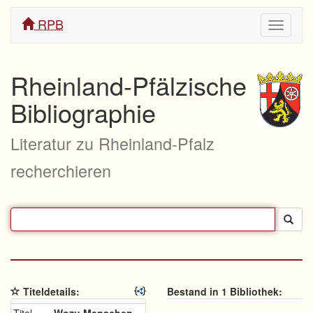
RPB
Navigati
ein/aus
Rheinland-Pfälzische
Bibliographie
Literatur zu Rheinland-Pfalz
recherchieren
Titeldetails:
Bestand in 1 Bibliothek: