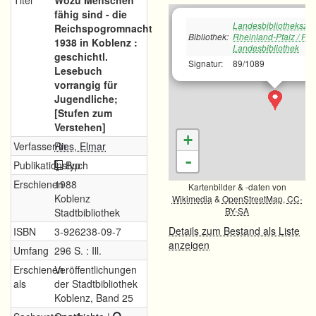
Titel
Wozu Menschen
fähig sind - die
Landesbibliotheksze
Reichspogromnacht
Bibliothek:
Rheinland-Pfalz / Rh
1938 in Koblenz :
Landesbibliothek
geschichtl.
Signatur:
89/1089
Lesebuch
vorrangig für
Jugendliche;
[Stufen zum
Verstehen]
+
Verfasser/in
Ries, Elmar
-
Publikationstyp
Buch
Erschienen
1988
Kartenbilder & -daten von
Koblenz
Wikimedia
&
OpenStreetMap
,
CC-
BY-SA
Stadtbibliothek
Details zum Bestand als Liste
ISBN
3-926238-09-7
anzeigen
Umfang
296 S. : Ill.
Erschienen
Veröffentlichungen
als
der Stadtbibliothek
Koblenz, Band 25