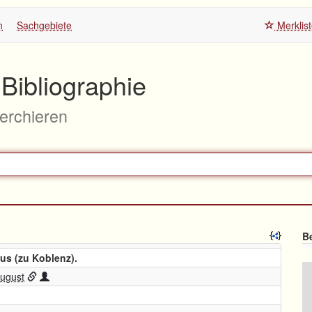
n
Sachgebiete
Merklis
Bibliographie
herchieren
Be
us (zu Koblenz).
August