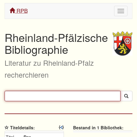
RPB
Navigati
ein/aus
Rheinland-Pfälzische
Bibliographie
Literatur zu Rheinland-Pfalz
recherchieren
Titeldetails:
Bestand in 1 Bibliothek: