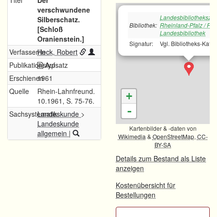
Titel
Der
verschwundene
Landesbibliotheksze
Silberschatz.
Bibliothek:
Rheinland-Pfalz / Rh
[Schloß
Landesbibliothek
Oranienstein.]
Signatur:
Vgl. Bibliotheks-Kata
Verfasser/in
Heck, Robert
Publikationstyp
Aufsatz
Erschienen
1961
Quelle
Rhein-Lahnfreund.
+
10.1961, S. 75-76.
-
Sachsystematik
Landeskunde
>
Landeskunde
Kartenbilder & -daten von
allgemein
|
Wikimedia
&
OpenStreetMap
,
CC-
BY-SA
Details zum Bestand als Liste
anzeigen
Kostenübersicht für
Bestellungen