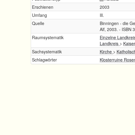
Erschienen
2003
Umfang
Ill.
Quelle
Binningen - die Ge
Alf, 2003. - ISBN 
Raumsystematik
Einzelne Landkrei
Landkreis
>
Kaise
Sachsystematik
Kirche
>
Katholisc
Schlagwörter
Klosterruine Rose