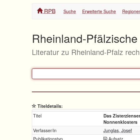
RPB
Suche
Erweiterte Suche
Regione
Rheinland-Pfälzische 
Literatur zu Rheinland-Pfalz rec
Titeldetails:
Titel
Das Zisterzienser
Nonnenklosters
Verfasser/in
Junglas, Josef
Publikationstyp
Aufsatz