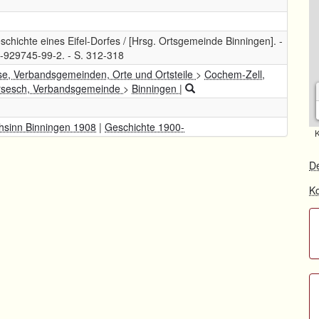
schichte eines Eifel-Dorfes / [Hrsg. Ortsgemeinde Binningen]. -
3-929745-99-2. - S. 312-318
se, Verbandsgemeinden, Orte und Ortsteile
>
Cochem-Zell,
rsesch, Verbandsgemeinde
>
Binningen
|
hsinn Binningen 1908
|
Geschichte 1900-
K
De
Ko