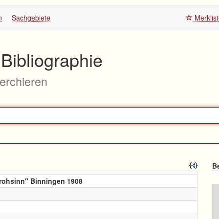
n
Sachgebiete
Merklis
Bibliographie
herchieren
Be
rohsinn" Binningen 1908