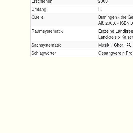
Erschienen
2003
Umfang
Ill.
Quelle
Binningen - die Ge
Alf, 2003. - ISBN 
Raumsystematik
Einzelne Landkrei
Landkreis
>
Kaise
Sachsystematik
Musik
>
Chor
|
Schlagwörter
Gesangverein Fro