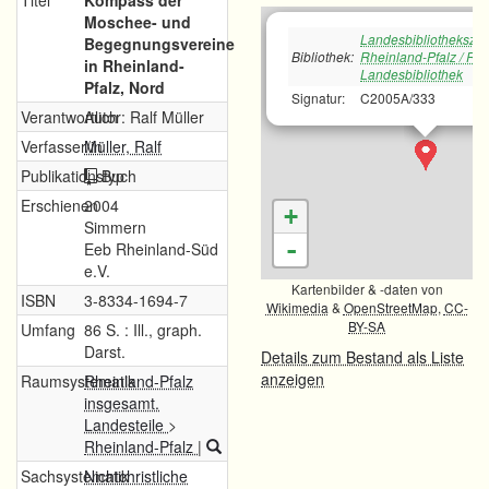
Titel
Kompass der
Moschee- und
Landesbibliotheksze
Begegnungsvereine
Bibliothek:
Rheinland-Pfalz / Rh
in Rheinland-
Landesbibliothek
Pfalz, Nord
Signatur:
C2005A/333
Verantwortlich
Autor: Ralf Müller
Verfasser/in
Müller, Ralf
Publikationstyp
Buch
Erschienen
2004
+
Simmern
-
Eeb Rheinland-Süd
e.V.
Kartenbilder & -daten von
ISBN
3-8334-1694-7
Wikimedia
&
OpenStreetMap
,
CC-
BY-SA
Umfang
86 S. : Ill., graph.
Darst.
Details zum Bestand als Liste
anzeigen
Raumsystematik
Rheinland-Pfalz
insgesamt.
Landesteile
>
Rheinland-Pfalz
|
Sachsystematik
Nichtchristliche